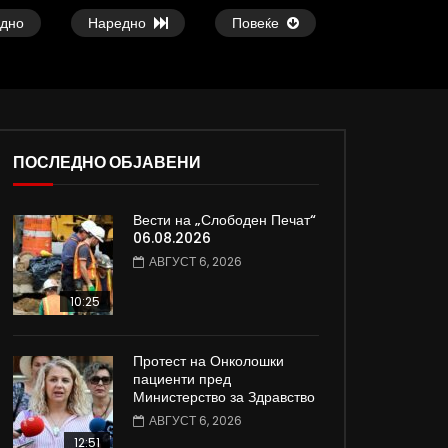
дно
Наредно
Повеќе
ПОСЛЕДНО ОБЈАВЕНИ
37:25
09:08
Вести на „Слободен Печат“
е
Арсовски: „Се вариме како жаби,
Вести на „Слободен
06.08.2026
додека сме надвор од ЕУ“
05.08.2026
АВГУСТ 6, 2026
АВГУСТ 5, 2026
АВГУСТ 5, 2026
0
6.5K
82
0
0
2K
12
10:25
Протест на Онколошки
пациенти пред
Министерство за Здравство
АВГУСТ 6, 2026
12:51