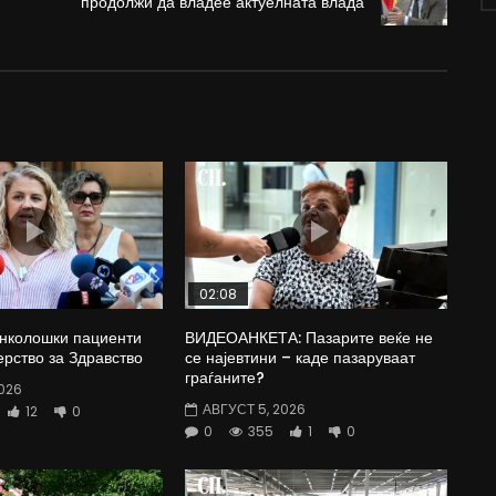
продолжи да владее актуелната влада
02:08
Онколошки пациенти
ВИДЕОАНКЕТА: Пазарите веќе не
рство за Здравство
се најевтини – каде пазаруваат
граѓаните?
026
АВГУСТ 5, 2026
12
0
0
355
1
0