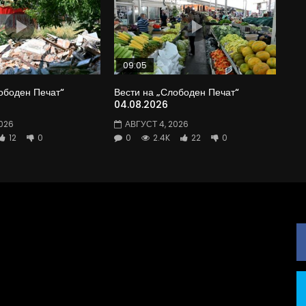
09:05
ободен Печат“
Вести на „Слободен Печат“
04.08.2026
026
АВГУСТ 4, 2026
12
0
0
2.4K
22
0