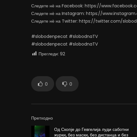
Следете нѐ на Facebook: https://www.facebook
Следете нѐ на Instagram: https://www.instagra
Следете нѐ на Twitter: https://twitter.com/slob
#slobodenpecat #slobodnaTV
#slobodenpecat #slobodnaTV
Прегледи:
92
0
0
Претходно
Од Скопје до Гевгелија луди саботни
журки, без маски, без дистанца и без