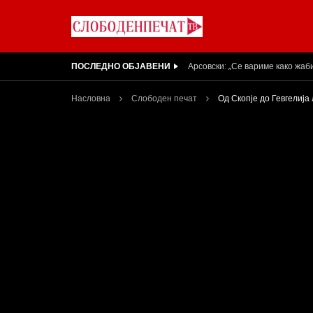
ПОСЛЕДНО ОБЈАВЕНИ
Вести на „Слободен Печат“ 05
Насловна
Слободен печат
Од Скопје до Гевгелија