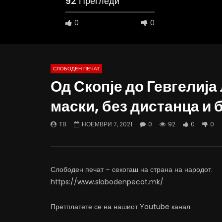
92 Прегледи
0
0
СЛОБОДЕН ПЕЧАТ
Од Скопје до Гевгелија
10:25
12:51
маски, без дистанца и 
Вести на „Слободен Печат“
Протест н
06.08.2026
Министерс
ТВ
НОЕМВРИ 7, 2021
0
92
0
0
АВГУСТ 6, 2026
АВГУСТ 6
0
1K
10
0
0
5
Слободен печат – секогаш на страна на народот.
https://www.slobodenpecat.mk/
Претплатете се на нашиот Youtube канал