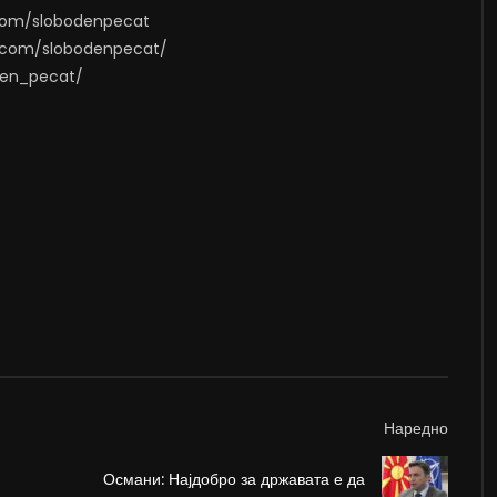
.com/slobodenpecat
m.com/slobodenpecat/
oden_pecat/
Наредно
Османи: Најдобро за државата е да