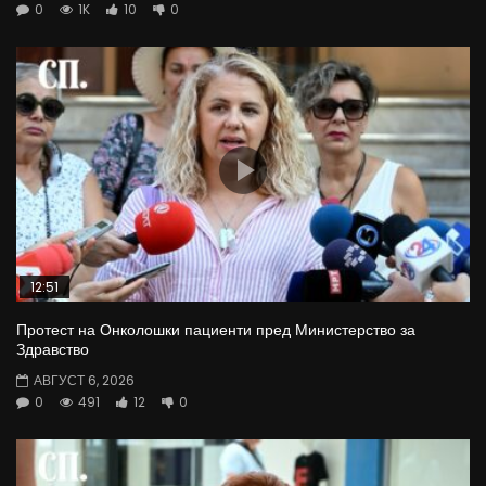
0
1K
10
0
12:51
Протест на Онколошки пациенти пред Министерство за
Здравство
АВГУСТ 6, 2026
0
491
12
0