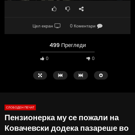
Цел екран
0 Коментари
499 Прегледи
0
0
СЛОБОДЕН ПЕЧАТ
Пензионерка му се пожали на
10:25
12:51
Ковачевски додека пазареше во
Вести на „Слободен Печат“
Протест на Онколошки 