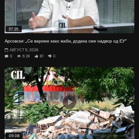
37:25
Арсовски: „Се вариме како жаби, додека сме надвор од ЕУ“
АВГУСТ 5, 2026
0
6.2K
81
0
09:08