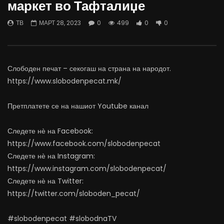
маркет во Тафталиџе
06.08.2026
Министерство за Здрав
АВГУСТ 6, 2026
АВГУСТ 6, 2026
ТВ
МАРТ 28, 2023
0
499
0
0
0
1K
10
0
0
491
12
Слободен печат – секогаш на страна на народот.
https://www.slobodenpecat.mk/
Претплатете се на нашиот Youtube канал
Следете нѐ на Facebook:
https://www.facebook.com/slobodenpecat
Следете нѐ на Instagram:
https://www.instagram.com/slobodenpecat/
Следете нѐ на Twitter:
https://twitter.com/sloboden_pecat/
#slobodenpecat #slobodnaTV