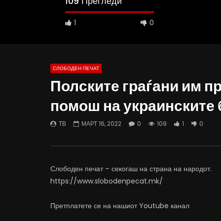
109 Прегледи
1
0
СЛОБОДЕН ПЕЧАТ
Полските граѓани им п
10:25
12:51
помош на украинските 
Вести на „Слободен Печат“
Протест н
06.08.2026
Министерс
ТВ
МАРТ 16, 2022
0
109
1
0
АВГУСТ 6, 2026
АВГУСТ 6
0
1K
10
0
0
4
Слободен печат – секогаш на страна на народот.
https://www.slobodenpecat.mk/
Претплатете се на нашиот Youtube канал