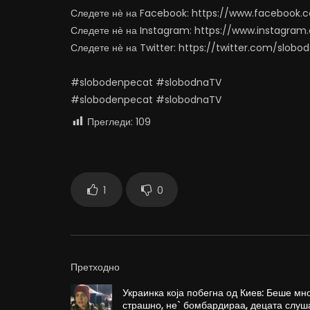
Следете нѐ на Facebook: https://www.facebook
Следете нѐ на Instagram: https://www.instagra
Следете нѐ на Twitter: https://twitter.com/slob
#slobodenpecat #slobodnaTV
#slobodenpecat #slobodnaTV
Прегледи:
109
1
0
Претходно
Украинка која побегна од Киев: Беше мн
страшно, не` бомбардираа, децата слуш