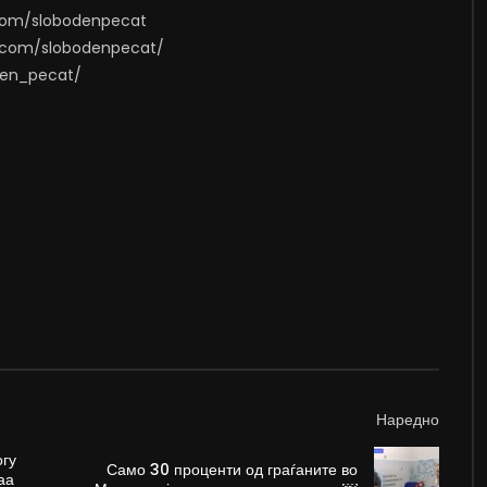
.com/slobodenpecat
m.com/slobodenpecat/
oden_pecat/
Наредно
огу
Само 30 проценти од граѓаните во
аа