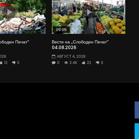
09:05
ободен Печат“
Вести на „Слободен Печат“
04.08.2026
026
АВГУСТ 4, 2026
12
0
0
2.4K
22
0