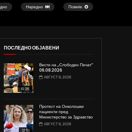
дно
Наредно
Повеќе
ПОСЛЕДНО ОБЈАВЕНИ
37:25
09:08
Вести на „Слободен Печат“
е
Арсовски: „Се вариме како жаби,
Вести на „Слободен
06.08.2026
додека сме надвор од ЕУ“
05.08.2026
АВГУСТ 6, 2026
АВГУСТ 5, 2026
АВГУСТ 5, 2026
0
6.4K
82
0
0
2K
12
10:25
Протест на Онколошки
пациенти пред
Министерство за Здравство
АВГУСТ 6, 2026
12:51