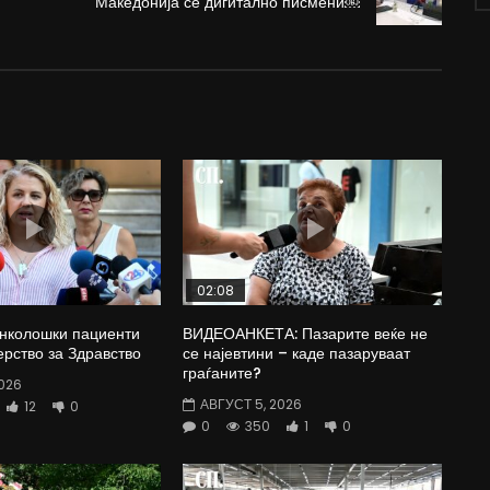
Македонија се дигитално писмени￼
02:08
Онколошки пациенти
ВИДЕОАНКЕТА: Пазарите веќе не
рство за Здравство
се најевтини – каде пазаруваат
граѓаните?
026
АВГУСТ 5, 2026
12
0
0
350
1
0