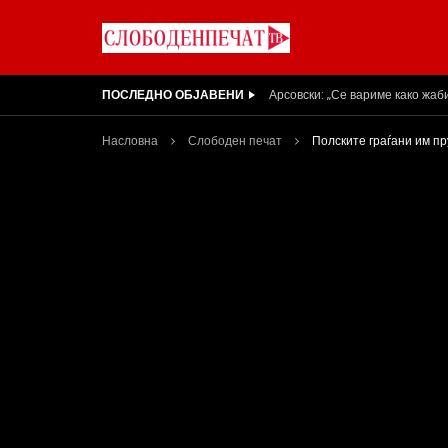
ПОСЛЕДНО ОБЈАВЕНИ
Вести на „Слободен Печат“ 05
Насловна
Слободен печат
Полските граѓани им п