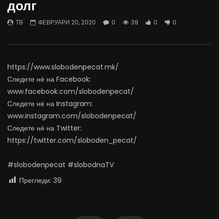
долг
06.08.2026
Министерство за Здрав
АВГУСТ 6, 2026
АВГУСТ 6, 2026
ТВ
ФЕВРУАРИ 20, 2020
0
39
0
0
0
883
10
0
0
483
12
https://www.slobodenpecat.mk/
Следете нѐ на Facebook:
www.facebook.com/slobodenpecat/
Следете нѐ на Instagram:
www.instagram.com/slobodenpecat/
Следете нѐ на Twitter:
https://twitter.com/sloboden_pecat/
#slobodenpecat #slobodnaTV
Прегледи:
39