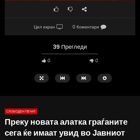
Цел екран
0 Коментари
39 Прегледи
0
0
СЛОБОДЕН ПЕЧАТ
Преку новата алатка граѓаните
10:25
12:51
сега ќе имаат увид во Јавниот
Вести на „Слободен Печат“
Протест на Онколошки 