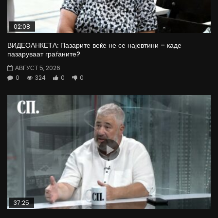
02:08
ВИДЕОАНКЕТА: Пазарите веќе не се најевтини – каде
пазаруваат граѓаните?
АВГУСТ 5, 2026
0
324
0
0
37:25