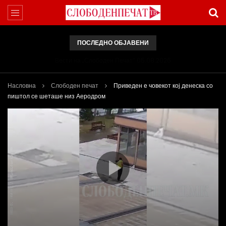
ПОСЛЕДНО ОБЈАВЕНИ
Вести на „Слободен Печат“ 05.08.2026
Насловна
Слободен печат
Приведен е човекот кој денеска со
пиштол се шеташе низ Аеродром