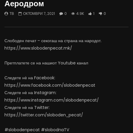
Аеродром
06.08.2026
Министерство за Здрав
АВГУСТ 6, 2026
АВГУСТ 6, 2026
ТВ
ОКТОМВРИ 7, 2021
0
4.9K
1
0
0
883
10
0
0
473
12
Слободен печат – секогаш на страна на народот.
https://www.slobodenpecat.mk/
Претплатете се на нашиот Youtube канал
Следете нѐ на Facebook:
https://www.facebook.com/slobodenpecat
Следете нѐ на Instagram:
https://www.instagram.com/slobodenpecat/
Следете нѐ на Twitter:
https://twitter.com/sloboden_pecat/
#slobodenpecat #slobodnaTV