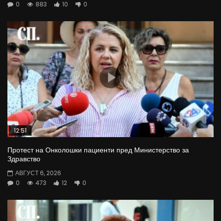
0
883
10
0
12:51
Протест на Онколошки пациенти пред Министерство за
Здравство
АВГУСТ 6, 2026
0
473
12
0