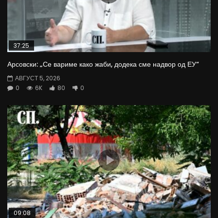
37:25
Арсовски: „Се вариме како жаби, додека сме надвор од ЕУ“
АВГУСТ 5, 2026
0
6K
80
0
09:08