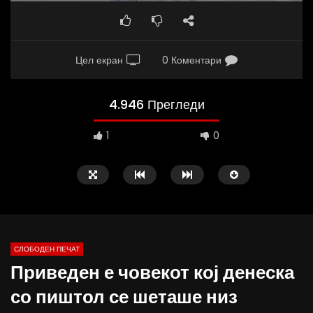
Цел екран
0 Коментари
4.946 Прегледи
1
0
СЛОБОДЕН ПЕЧАТ
Приведен е човекот кој денеска
10:25
12:51
со пиштол се шеташе низ
Вести на „Слободен Печат“
Протест на Онколошки 