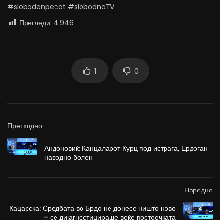
#slobodenpecat #slobodnaTV
Прегледи:
4.946
1
0
Претходно
Андоновиќ: Канцаларот Курц под истрага, Ердоган
наводно болен
Наредно
Кацарска: Средбата во Брдо не донесе ништо ново
– се дијагностицираше веќе постоечката