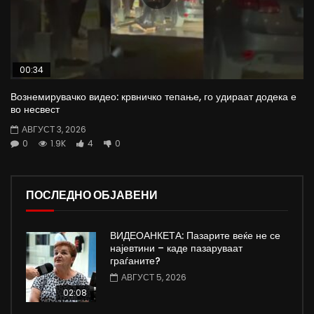
00:34
Вознемирувачко видео: крвничко тепање, го удираат додека е
во несвест
АВГУСТ 3, 2026
0
1.9K
4
0
ПОСЛЕДНО ОБЈАВЕНИ
ВИДЕОАНКЕТА: Пазарите веќе не се
најевтини – каде пазаруваат
граѓаните?
АВГУСТ 5, 2026
02:08