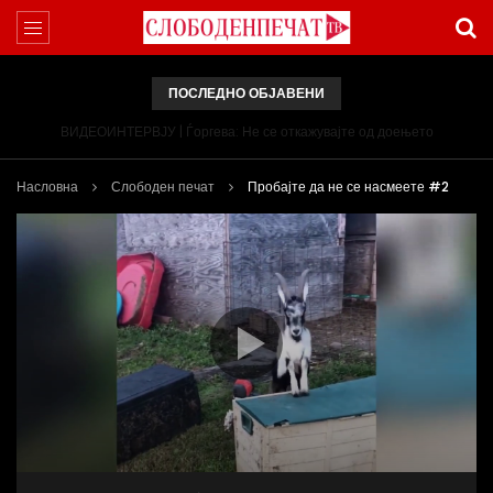
ПОСЛЕДНО ОБЈАВЕНИ
ВИДЕОИНТЕРВЈУ | Ѓоргева: Не се откажувајте од доењето
Насловна
Слободен печат
Пробајте да не се насмеете #2