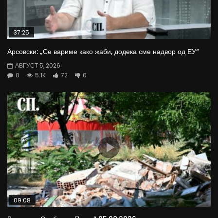
37:25
Арсовски: „Се вариме како жаби, додека сме надвор од ЕУ“
АВГУСТ 5, 2026
0
5.1K
72
0
09:08