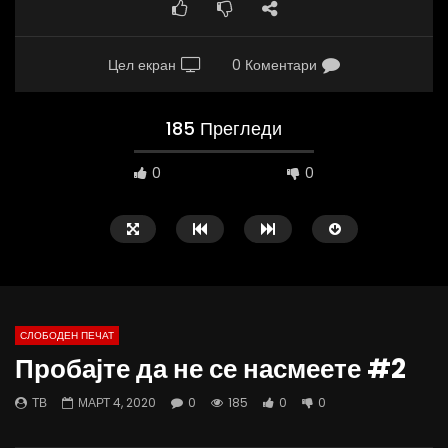
Цел екран
0 Коментари
185 Прегледи
0
0
СЛОБОДЕН ПЕЧАТ
Пробајте да не се насмеете #2
02:08
37:25
ТВ
МАРТ 4, 2020
0
185
0
0
ВИДЕОАНКЕТА: Пазарите веќе не се
Арсовски: „Се вариме к
најевтини – каде пазаруваат
додека сме надвор од 