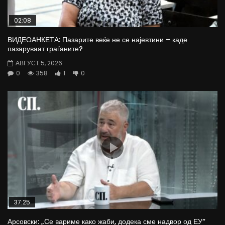
02:08
ВИДЕОАНКЕТА: Пазарите веќе не се најевтини – каде
пазаруваат граѓаните?
АВГУСТ 5, 2026
0
358
1
0
37:25
Арсовски: „Се вариме како жаби, додека сме надвор од ЕУ“