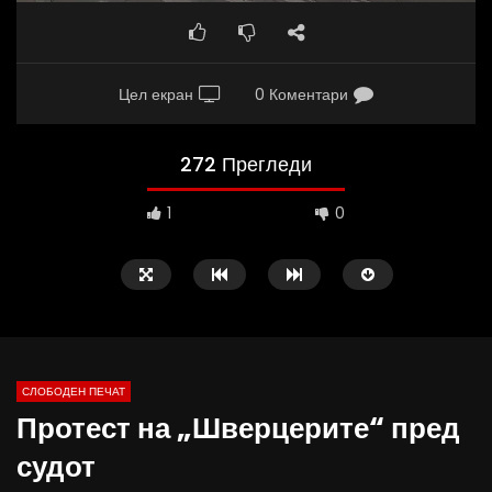
Цел екран
0 Коментари
272 Прегледи
1
0
СЛОБОДЕН ПЕЧАТ
Протест на „Шверцерите“ пред
09:38
10:25
судот
Вести на „Слободен Печат“
Вести на „Слободен Пе