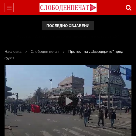
ПОСЛЕДНО ОБЈАВЕНИ
Арсовски: „Се вариме како жаби, додека сме надвор од ЕУ“
Насловна
Слободен печат
Протест на „Шверцерите“ пред
судот