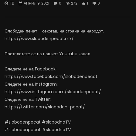
ТВ
АПРИЛ 9, 2021
0
272
1
0
07.08.2026
06.08.2026
АВГУСТ 7, 2026
АВГУСТ 6, 2026
0
1.1K
11
0
0
1K
11
0
Слободен печат – секогаш на страна на народот.
https://www.slobodenpecat.mk/
Претплатете се на нашиот Youtube канал
Следете нѐ на Facebook:
https://www.facebook.com/slobodenpecat
Следете нѐ на Instagram:
https://www.instagram.com/slobodenpecat/
Следете нѐ на Twitter:
https://twitter.com/sloboden_pecat/
#slobodenpecat #slobodnaTV
#slobodenpecat #slobodnaTV