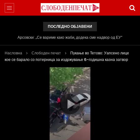
ПОСЛЕДНО ОБЈАВЕНИ
Вести на „Слободен Печат“ 05.08.2026
Насловна
Слободен печат
Пукање во Тетово: Уапсено лице
кое се барало со потерница за издржување 6-годишна казна затвор