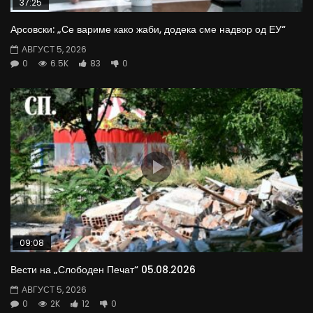
37:25
Арсовски: „Се вариме како жаби, додека сме надвор од ЕУ“
АВГУСТ 5, 2026
0
6.5K
83
0
09:08
Вести на „Слободен Печат“ 05.08.2026
АВГУСТ 5, 2026
0
2K
12
0