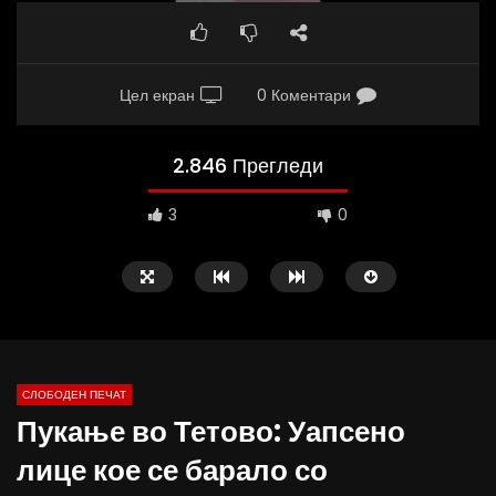
Цел екран
0 Коментари
2.846 Прегледи
3
0
СЛОБОДЕН ПЕЧАТ
Пукање во Тетово: Уапсено
10:25
12:51
лице кое се барало со
Вести на „Слободен Печат“
Протест на Онколошки 