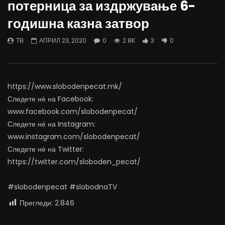
потерница за издржување 6-
06.08.2026
Министерство за Здрав
годишна казна затвор
АВГУСТ 6, 2026
АВГУСТ 6, 2026
0
1K
10
0
0
500
12
ТВ
АПРИЛ 23, 2020
0
2.8K
3
0
https://www.slobodenpecat.mk/
Следете нѐ на Facebook:
www.facebook.com/slobodenpecat/
Следете нѐ на Instagram:
www.instagram.com/slobodenpecat/
Следете нѐ на Twitter:
https://twitter.com/sloboden_pecat/
#slobodenpecat #slobodnaTV
Прегледи:
2.846