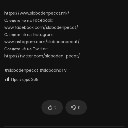
АВГУСТ 7, 2026
АВГУСТ 6, 2026
0
1.4K
15
0
0
1.1K
11
0
https://www.slobodenpecat.mk/
Следете нѐ на Facebook:
www.facebook.com/slobodenpecat/
Следете нѐ на Instagram:
www.instagram.com/slobodenpecat/
Следете нѐ на Twitter:
https://twitter.com/sloboden_pecat/
#slobodenpecat #slobodnaTV
Прегледи:
268
2
0