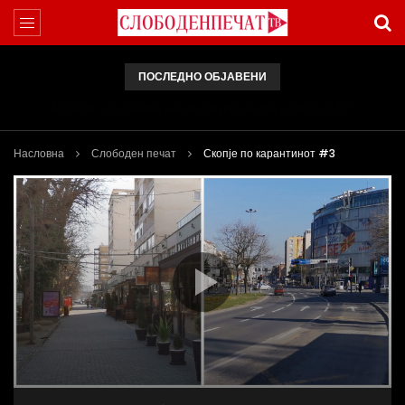
ПОСЛЕДНО ОБЈАВЕНИ
Арсовски: „Се вариме како жаби, додека сме надвор од ЕУ“
Насловна
Слободен печат
Скопје по карантинот #3