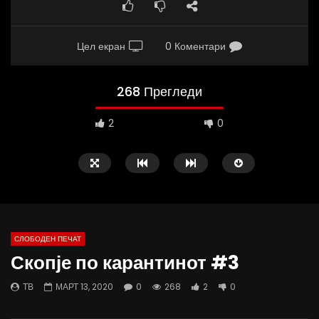
Цел екран
0 Коментари
268 Прегледи
2
0
СЛОБОДЕН ПЕЧАТ
Скопје по карантинот #3
09:38
10:25
ТВ
МАРТ 13, 2020
0
268
2
0
Вести на „Слободен Печат“
Вести на „Слободен Пе
07.08.2026
06.08.2026