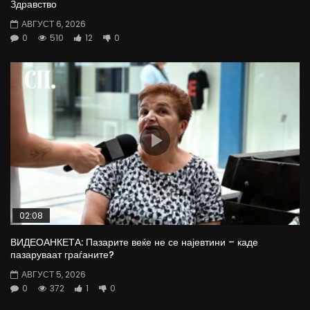
Здравство
АВГУСТ 6, 2026
0
510
12
0
02:08
ВИДЕОАНКЕТА: Пазарите веќе не се најевтини – каде
пазаруваат граѓаните?
АВГУСТ 5, 2026
0
372
1
0