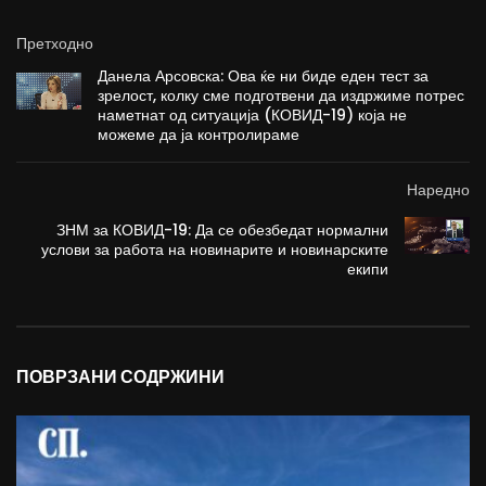
Претходно
Данела Арсовска: Ова ќе ни биде еден тест за
зрелост, колку сме подготвени да издржиме потрес
наметнат од ситуација (КОВИД-19) која не
можеме да ја контролираме
Наредно
ЗНМ за КОВИД-19: Да се обезбедат нормални
услови за работа на новинарите и новинарските
екипи
ПОВРЗАНИ СОДРЖИНИ