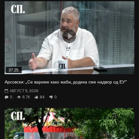
37:25
Арсовски: „Се вариме како жаби, додека сме надвор од ЕУ“
АВГУСТ 5, 2026
0
6.7K
84
0