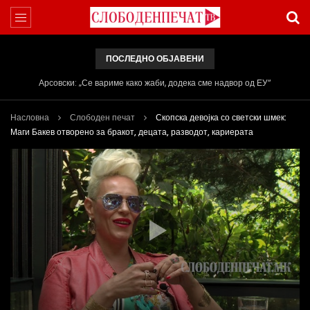
ПОСЛЕДНО ОБЈАВЕНИ
Вести на „Слободен Печат“ 05.08.2026
Насловна
Слободен печат
Скопска девојка со светски шмек:
Маги Бакев отворено за бракот, децата, разводот, кариерата