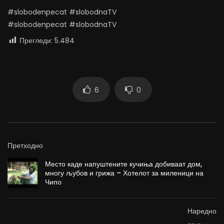
#slobodenpecat #slobodnaTV
#slobodenpecat #slobodnaTV
Прегледи:
5.484
6
0
Претходно
Место каде напуштените кучиња добиваат дом,
многу љубов и грижа – Хотелот за миленици на
Чипо
Наредно