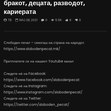
бракот, децата, разводот,
06.08.2026
Министерство за Здрав
кариерата
АВГУСТ 6, 2026
АВГУСТ 6, 2026
0
883
10
0
0
473
12
ТВ
МАЈ 28, 2021
0
5.5K
6
0
Слободен печат – секогаш на страна на народот.
https://www.slobodenpecat.mk/
Претплатете се на нашиот Youtube канал
Следете нѐ на Facebook:
https://www.facebook.com/slobodenpecat
Следете нѐ на Instagram:
https://www.instagram.com/slobodenpecat/
Следете нѐ на Twitter:
https://twitter.com/sloboden_pecat/