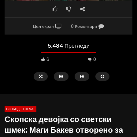
Цел екран
0 Коментари
5.484 Прегледи
6
0
СЛОБОДЕН ПЕЧАТ
Скопска девојка со светски
10:25
12:51
шмек: Маги Бакев отворено за
Вести на „Слободен Печат“
Протест на Онколошки 