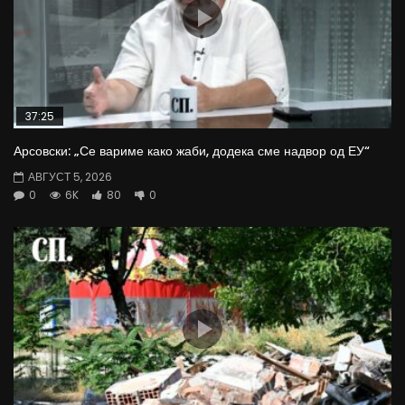
37:25
Арсовски: „Се вариме како жаби, додека сме надвор од ЕУ“
АВГУСТ 5, 2026
0
6K
80
0