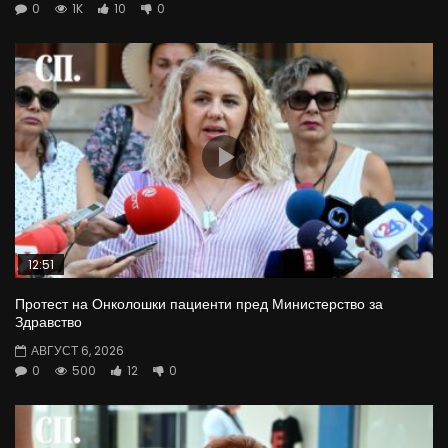
0
1K
10
0
12:51
Протест на Онколошки пациенти пред Министерство за
Здравство
АВГУСТ 6, 2026
0
500
12
0