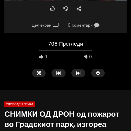
Цел екран
0 Коментари
708 Прегледи
0
0
СЛОБОДЕН ПЕЧАТ
СНИМКИ ОД ДРОН од пожарот
10:25
12:51
во Градскиот парк, изгореа
Вести на „Слободен Печат“
Протест на Онколошки 