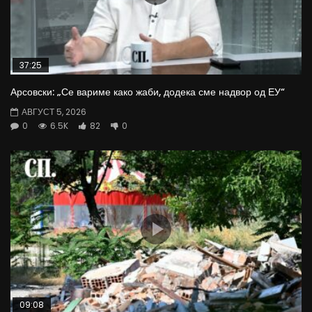
37:25
Арсовски: „Се вариме како жаби, додека сме надвор од ЕУ“
АВГУСТ 5, 2026
0
6.5K
82
0
09:08