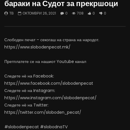
бараки на Судот за прекршоци
06.08.2026
Министерство за Здрав
АВГУСТ 6, 2026
АВГУСТ 6, 2026
ТВ
ОКТОМВРИ 26, 2021
0
708
0
0
0
1K
10
0
0
500
12
Слободен печат – секогаш на страна на народот.
https://www.slobodenpecat.mk/
Претплатете се на нашиот Youtube канал
Следете нѐ на Facebook:
https://www.facebook.com/slobodenpecat
Следете нѐ на Instagram:
https://www.instagram.com/slobodenpecat/
Следете нѐ на Twitter:
https://twitter.com/sloboden_pecat/
#slobodenpecat #slobodnaTV