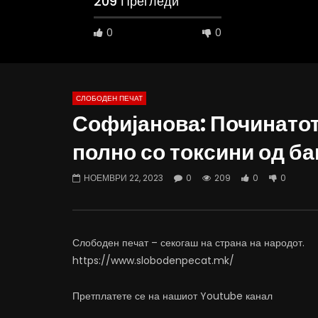
209 Прегледи
0
0
СЛОБОДЕН ПЕЧАТ
Софијанова: Починатот
09:05
19:50
полно со токсини од б
Вести на „Слободен Печат“
ВИДЕОИНТЕ
04.08.2026
откажувај
НОЕМВРИ 22, 2023
0
209
0
0
АВГУСТ 4, 2026
АВГУСТ 4
0
2.3K
21
0
0
9
Слободен печат – секогаш на страна на народот.
https://www.slobodenpecat.mk/
Претплатете се на нашиот Youtube канал