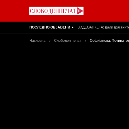
ПОСЛЕДНО ОБЈАВЕНИ
Вести на „Слободен Печат“ 31
Насловна
Слободен печат
Софијанова: Починатот