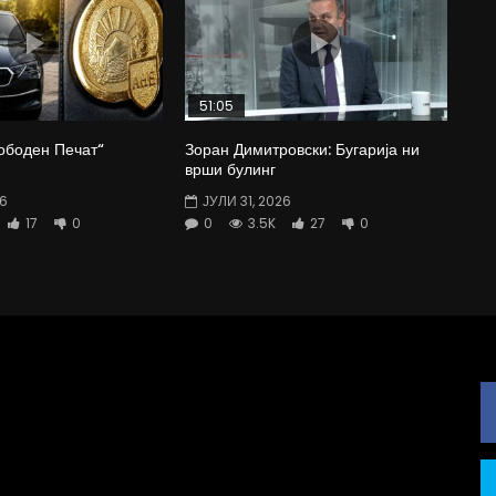
51:05
ободен Печат“
Зоран Димитровски: Бугарија ни
врши булинг
26
ЈУЛИ 31, 2026
17
0
0
3.5K
27
0