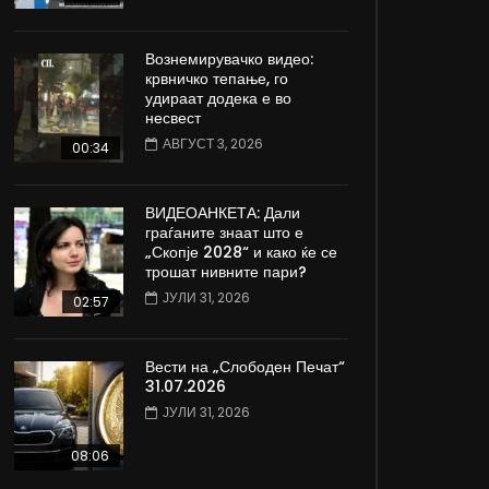
Вознемирувачко видео:
крвничко тепање, го
удираат додека е во
несвест
АВГУСТ 3, 2026
00:34
ВИДЕОАНКЕТА: Дали
граѓаните знаат што е
„Скопје 2028“ и како ќе се
трошат нивните пари?
ЈУЛИ 31, 2026
02:57
Вести на „Слободен Печат“
31.07.2026
ЈУЛИ 31, 2026
08:06