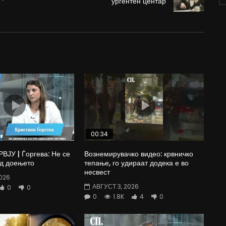
ургентен центар
00:34
ЈУ | Ѓоргева: Не се
Вознемирувачко видео: крвничко
од доењето
тепање, го удираат додека е во
несвест
026
АВГУСТ 3, 2026
0
0
0
1.8K
4
0