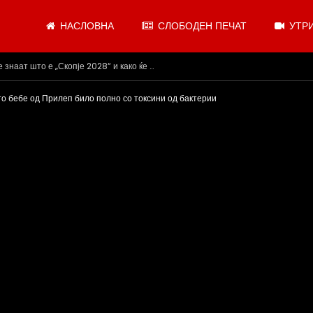
НАСЛОВНА
СЛОБОДЕН ПЕЧАТ
УТРИ
.07.2026
о бебе од Прилеп било полно со токсини од бактерии