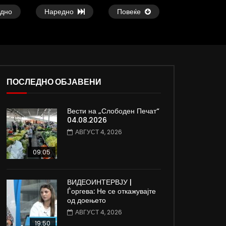
дно
Наредно
Повеќе
ПОСЛЕДНО ОБЈАВЕНИ
02:57
08:06
Вести на „Слободен Печат“
ВИДЕОАНКЕТА: Дали граѓаните знаат
Вести на „Слободен
04.08.2026
што е „Скопје 2028“ и како ќе се
31.07.2026
АВГУСТ 4, 2026
трошат нивните пари?
ЈУЛИ 31, 2026
ЈУЛИ 31, 2026
0
2.3K
17
09:05
0
1.3K
12
0
ВИДЕОИНТЕРВЈУ |
Ѓоргева: Не се откажувајте
од доењето
АВГУСТ 4, 2026
19:50