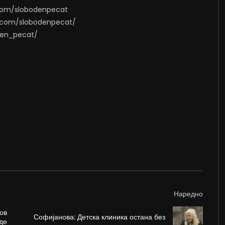
.com/slobodenpecat
m.com/slobodenpecat/
oden_pecat/
Наредно
ов
Софијанова: Детска клиника остана без
де