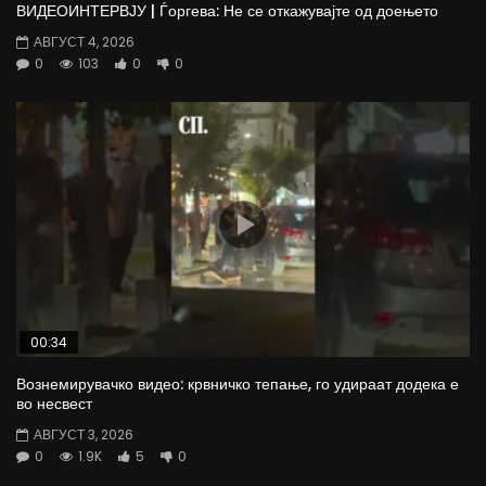
ВИДЕОИНТЕРВЈУ | Ѓоргева: Не се откажувајте од доењето
АВГУСТ 4, 2026
0
103
0
0
00:34
Вознемирувачко видео: крвничко тепање, го удираат додека е
во несвест
АВГУСТ 3, 2026
0
1.9K
5
0