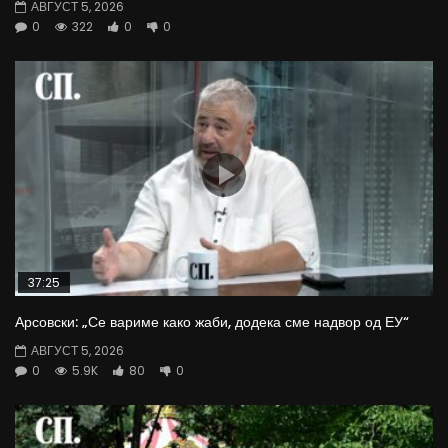
АВГУСТ 5, 2026
0
322
0
0
37:25
Арсовски: „Се вариме како жаби, додека сме надвор од ЕУ“
АВГУСТ 5, 2026
0
5.9K
80
0