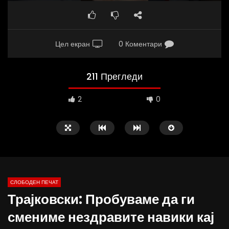
Цел екран
0 Коментари
211 Прегледи
2
0
СЛОБОДЕН ПЕЧАТ
Трајковски: Пробуваме да ги
02:08
37:25
смениме нездравите навики кај
ВИДЕОАНКЕТА: Пазарите веќе не се
Арсовски: „Се вариме к