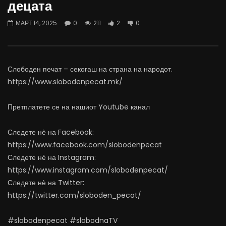
децата
најевтини – каде пазаруваат
додека сме надвор од 
граѓаните?
АВГУСТ 5, 2026
МАРТ 14, 2025
0
211
2
0
АВГУСТ 5, 2026
0
5.9K
80
0
322
0
0
Слободен печат – секогаш на страна на народот.
https://www.slobodenpecat.mk/
Претплатете се на нашиот Youtube канал
Следете нѐ на Facebook:
https://www.facebook.com/slobodenpecat
Следете нѐ на Instagram:
https://www.instagram.com/slobodenpecat/
Следете нѐ на Twitter:
https://twitter.com/sloboden_pecat/
#slobodenpecat #slobodnaTV