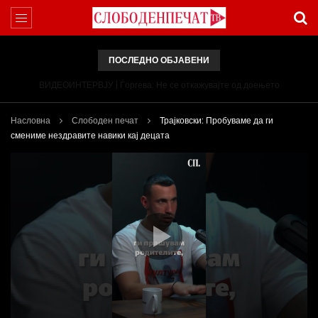
ПОСЛЕДНО ОБЈАВЕНИ
ВИДЕОИНТЕРВЈУ | Ѓоргева: Не се откажувајте од доењето
Насловна
Слободен печат
Трајковски: Пробуваме да ги
смениме нездравите навики кај децата