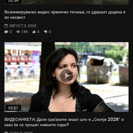
00:34
Вознемирувачко видео: крвничко тепање, го удираат додека е
во несвест
АВГУСТ 3, 2026
0
1.8K
4
0
02:57
ВИДЕОАНКЕТА: Дали граѓаните знаат што е „Скопје 2028“ и
како ќе се трошат нивните пари?