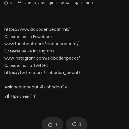
ТВ
ЈУНИ 19, 2019
0
141
0
0
04.08.2026
откажувајте од доењето
АВГУСТ 4, 2026
АВГУСТ 4, 2026
0
2.3K
21
0
0
92
0
0
https://www.slobodenpecat.mk/
Следете нѐ на Facebook:
www.facebook.com/slobodenpecat/
Следете нѐ на Instagram:
www.instagram.com/slobodenpecat/
Следете нѐ на Twitter:
https://twitter.com/sloboden_pecat/
#slobodenpecat #slobodnaTV
Прегледи:
141
0
0