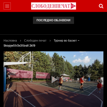
ПОСЛЕДНО ОБЈАВЕНИ
Вести на „Слободен Печат“ 31.07.2026
Насловна
Слободен печат
Турнир во баскет –
SkopjeStr3x3tball 2k19