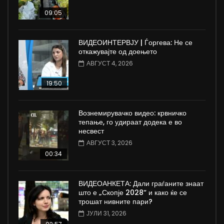
09:05
ВИДЕОИНТЕРВЈУ | Ѓоргева: Не се
откажувајте од доењето
АВГУСТ 4, 2026
19:50
Вознемирувачко видео: крвничко
тепање, го удираат додека е во
несвест
АВГУСТ 3, 2026
00:34
ВИДЕОАНКЕТА: Дали граѓаните знаат
што е „Скопје 2028“ и како ќе се
трошат нивните пари?
ЈУЛИ 31, 2026