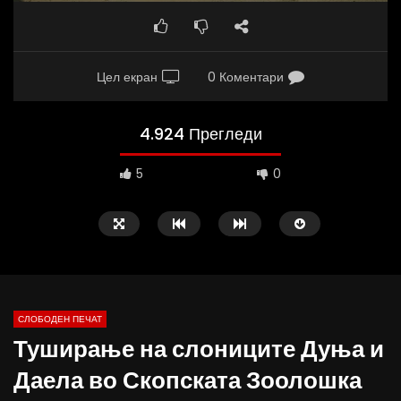
Цел екран
0 Коментари
4.924 Прегледи
5
0
СЛОБОДЕН ПЕЧАТ
Туширање на слониците Дуња и
10:25
12:51
Даела во Скопската Зоолошка
Вести на „Слободен Печат“
Протест на Онколошки 