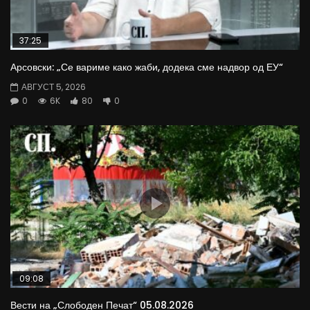
37:25
Арсовски: „Се вариме како жаби, додека сме надвор од ЕУ“
АВГУСТ 5, 2026
0
6K
80
0
09:08
Вести на „Слободен Печат“ 05.08.2026