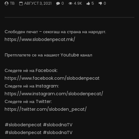
ТВ
АВГУСТ 3, 2021
0
4.9K
5
0
06.08.2026
Министерство за Здрав
АВГУСТ 6, 2026
АВГУСТ 6, 2026
0
0.9K
10
0
0
483
12
Слободен печат – секогаш на страна на народот.
https://www.slobodenpecat.mk/
Претплатете се на нашиот Youtube канал
Следете нѐ на Facebook:
https://www.facebook.com/slobodenpecat
Следете нѐ на Instagram:
https://www.instagram.com/slobodenpecat/
Следете нѐ на Twitter:
https://twitter.com/sloboden_pecat/
#slobodenpecat #slobodnaTV
#slobodenpecat #slobodnaTV