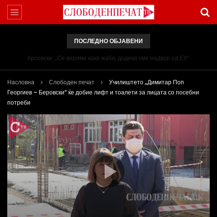
ПОСЛЕДНО ОБЈАВЕНИ
Арсовски: „Се вариме како жаби, додека сме надвор од ЕУ“
Насловна
Слободен печат
Училиштето „Димитар Поп
Георгиев – Беровски“ ќе добие лифт и тоалети за лицата со посебни
потреби