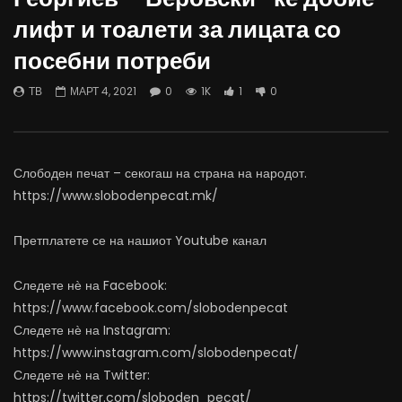
Вести на „Слободен Печат“
Вести на „Слободен Пе
лифт и тоалети за лицата со
07.08.2026
06.08.2026
посебни потреби
АВГУСТ 7, 2026
АВГУСТ 6, 2026
0
1.4K
15
0
0
1.1K
11
0
ТВ
МАРТ 4, 2021
0
1K
1
0
Слободен печат – секогаш на страна на народот.
https://www.slobodenpecat.mk/
Претплатете се на нашиот Youtube канал
Следете нѐ на Facebook:
https://www.facebook.com/slobodenpecat
Следете нѐ на Instagram:
https://www.instagram.com/slobodenpecat/
Следете нѐ на Twitter:
https://twitter.com/sloboden_pecat/