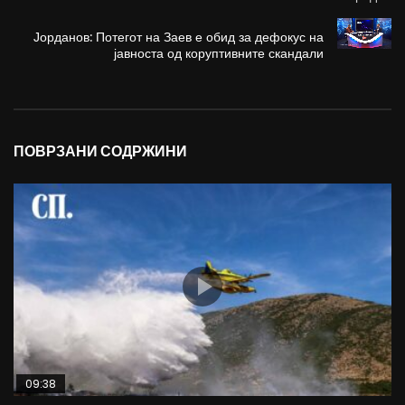
Јорданов: Потегот на Заев е обид за дефокус на
јавноста од коруптивните скандали
ПОВРЗАНИ СОДРЖИНИ
09:38