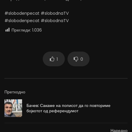
#slobodenpecat #slobodnaTV
#slobodenpecat #slobodnaTV
Прегледи:
1.036
1
0
Претходно
Бачев: Сакаме на пописот да го повториме
бојкотот од референдумот
Наредно