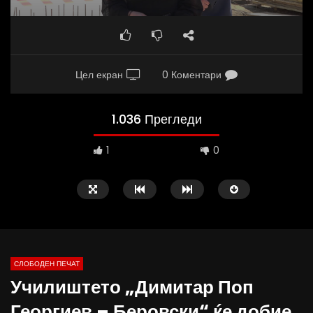
Цел екран
0 Коментари
1.036 Прегледи
1
0
СЛОБОДЕН ПЕЧАТ
Училиштето „Димитар Поп
09:38
10:25
Георгиев – Беровски“ ќе добие