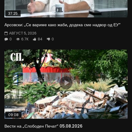
37:25
Арсовски: „Се вариме како жаби, додека сме надвор од ЕУ“
АВГУСТ 5, 2026
0
6.7K
84
0
09:08
Вести на „Слободен Печат“ 05.08.2026