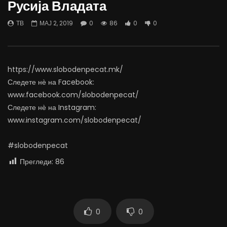
Русија Владата
07.08.2026
06.08.2026
АВГУСТ 7, 2026
АВГУСТ 6, 2026
ТВ
МАЈ 2, 2019
0
86
0
0
0
1.4K
15
0
0
1.1K
11
0
https://www.slobodenpecat.mk/
Следете нѐ на Facebook:
www.facebook.com/slobodenpecat/
Следете нѐ на Instagram:
www.instagram.com/slobodenpecat/
#slobodenpecat
Прегледи:
86
0
0