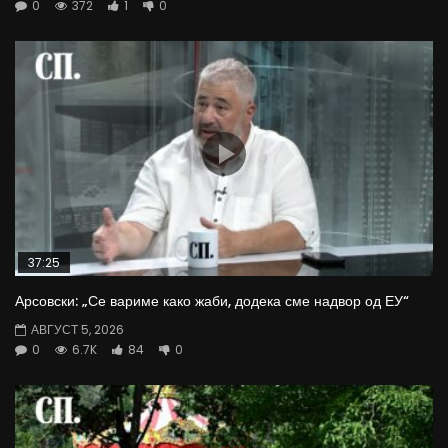
0
372
1
0
37:25
Арсовски: „Се вариме како жаби, додека сме надвор од ЕУ“
АВГУСТ 5, 2026
0
6.7K
84
0