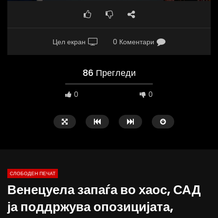
Цел екран
0 Коментари
86 Прегледи
0
0
СЛОБОДЕН ПЕЧАТ
Венецуела запаѓа во хаос, САД
09:38
10:25
ја поддржува опозицијата,
Вести на „Слободен Печат“
Вести на „Слободен Пе