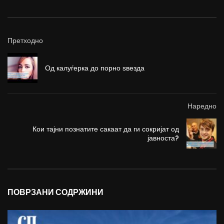
Претходно
Од калуѓерка до порно ѕвезда
Наредно
Кои тајни познатите сакаат да ги сокријат од
јавноста?
ПОВРЗАНИ СОДРЖИНИ