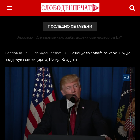
ПОСЛЕДНО ОБЈАВЕНИ
Арсовски: „Се вариме како жаби, додека сме надвор од ЕУ“
Насловна
Слободен печат
Венецуела запаѓа во хаос, САД ја
поддржува опозицијата, Русија Владата