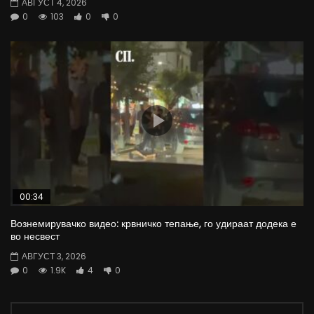
АВГУСТ 4, 2026
0
103
0
0
00:34
Вознемирувачко видео: крвничко тепање, го удираат додека е
во несвест
АВГУСТ 3, 2026
0
1.9K
4
0