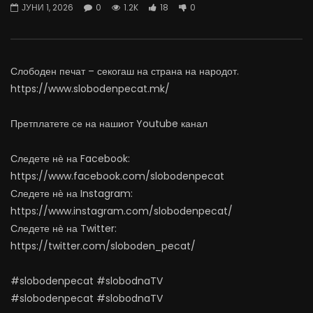
ЈУНИ 1, 2026
0
1.2K
18
0
најевтини – каде пазаруваат
додека сме надвор од 
граѓаните?
АВГУСТ 5, 2026
АВГУСТ 5, 2026
0
5.5K
77
0
304
0
0
Слободен печат – секогаш на страна на народот.
https://www.slobodenpecat.mk/
Претплатете се на нашиот Youtube канал
Следете нѐ на Facebook:
https://www.facebook.com/slobodenpecat
Следете нѐ на Instagram:
https://www.instagram.com/slobodenpecat/
Следете нѐ на Twitter:
https://twitter.com/sloboden_pecat/
#slobodenpecat #slobodnaTV
#slobodenpecat #slobodnaTV