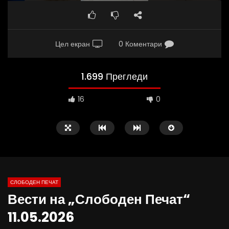
Цел екран
0 Коментари
1.699 Прегледи
16
0
СЛОБОДЕН ПЕЧАТ
Вести на „Слободен Печат“
09:38
10:25
11.05.2026
Вести на „Слободен Печат“
Вести на „Слободен Пе