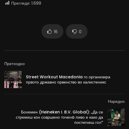
Прегледи:
1.699
16
0
Претходно
Street Workout Macedonia го организира
првото државно првенство во калистеникс
Наредно
Бохемен (Heineken I. B.V. Global): „Да се
стремиш кон совршено точенo пиво е како да
постигнеш гол“