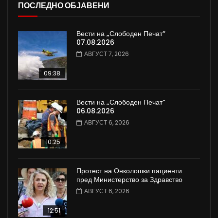
ПОСЛЕДНО ОБЈАВЕНИ
Вести на „Слободен Печат“
07.08.2026
АВГУСТ 7, 2026
09:38
Вести на „Слободен Печат“
06.08.2026
АВГУСТ 6, 2026
10:25
Протест на Онколошки пациенти
пред Министерство за Здравство
АВГУСТ 6, 2026
12:51