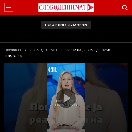
ПОСЛЕДНО ОБЈАВЕНИ
Арсовски: „Се вариме како жаби, додека сме надвор од ЕУ“
Насловна
Слободен печат
Вести на „Слободен Печат“
11.05.2026