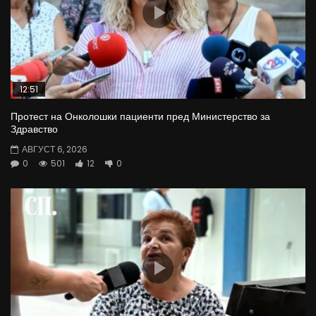
12:51
Протест на Онколошки пациенти пред Министерство за
Здравство
АВГУСТ 6, 2026
0
501
12
0