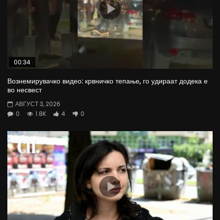
00:34
Вознемирувачко видео: крвничко тепање, го удираат додека е
во несвест
АВГУСТ 3, 2026
0
1.8K
4
0