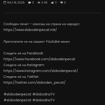
МАЈ 18, 2026
0
0.9K
11
0
04.08.2026
откажувајте од доењето
АВГУСТ 4, 2026
АВГУСТ 4, 2026
0
2.3K
22
0
0
97
0
0
Слободен печат – секогаш на страна на народот.
https://www.slobodenpecat.mk/
Претплатете се на нашиот Youtube канал
Следете нѐ на Facebook:
https://www.facebook.com/slobodenpecat
Следете нѐ на Instagram:
https://www.instagram.com/slobodenpecat/
Следете нѐ на Twitter:
https://twitter.com/sloboden_pecat/
#slobodenpecat #slobodnaTV
#slobodenpecat #slobodnaTV