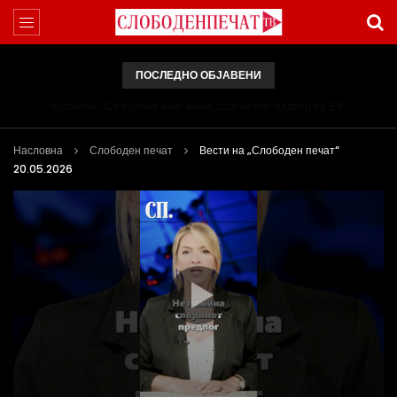
ПОСЛЕДНО ОБЈАВЕНИ
Арсовски: „Се вариме како жаби, додека сме надвор од ЕУ“
Насловна
Слободен печат
Вести на „Слободен печат“
20.05.2026