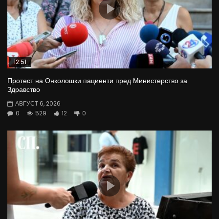
12:51
Протест на Онколошки пациенти пред Министерство за
Здравство
АВГУСТ 6, 2026
0
529
12
0