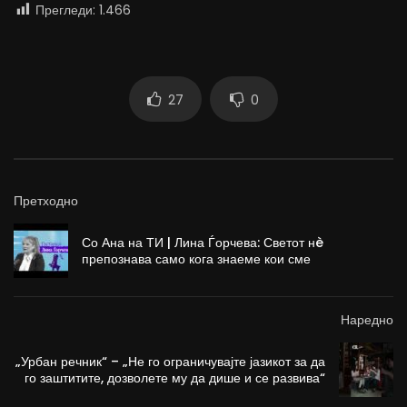
Прегледи:
1.466
27
0
Претходно
Со Ана на ТИ | Лина Ѓорчева: Светот нè
препознава само кога знаеме кои сме
Наредно
„Урбан речник“ – „Не го ограничувајте јазикот за да
го заштитите, дозволете му да дише и се развива“