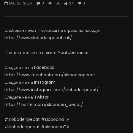
МАЈ 20, 2026
0
1.5K
27
0
07.08.2026
06.08.2026
АВГУСТ 7, 2026
АВГУСТ 6, 2026
0
1.7K
16
0
0
1.1K
11
0
Слободен печат – секогаш на страна на народот.
https://www.slobodenpecat.mk/
Претплатете се на нашиот Youtube канал
Следете нѐ на Facebook:
https://www.facebook.com/slobodenpecat
Следете нѐ на Instagram:
https://www.instagram.com/slobodenpecat/
Следете нѐ на Twitter:
https://twitter.com/sloboden_pecat/
#slobodenpecat #slobodnaTV
#slobodenpecat #slobodnaTV