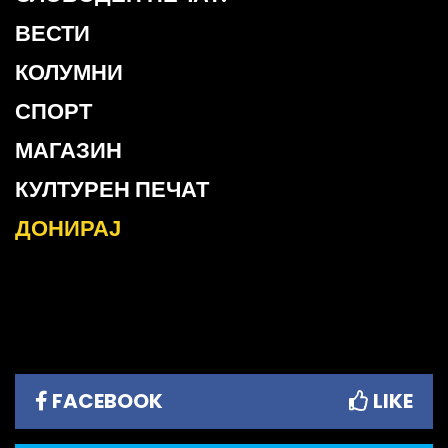
ВЕСТИ
КОЛУМНИ
СПОРТ
МАГАЗИН
КУЛТУРЕН ПЕЧАТ
ДОНИРАЈ
FACEBOOK
LIKE