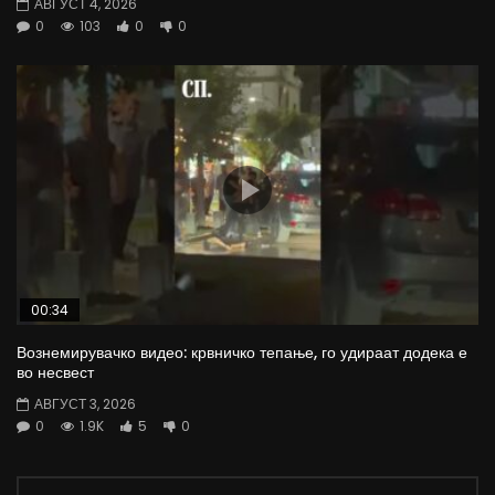
АВГУСТ 4, 2026
0
103
0
0
00:34
Вознемирувачко видео: крвничко тепање, го удираат додека е
во несвест
АВГУСТ 3, 2026
0
1.9K
5
0