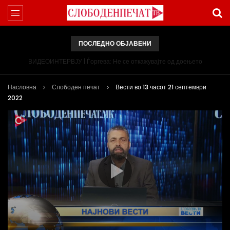
ПОСЛЕДНО ОБЈАВЕНИ
ВИДЕОИНТЕРВЈУ | Ѓоргева: Не се откажувајте од доењето
Насловна
Слободен печат
Вести во 13 часот 21 септември
2022