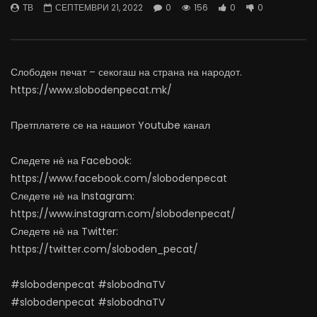
ТВ
СЕПТЕМВРИ 21, 2022
0
156
0
0
најевтини – каде пазаруваат
додека сме надвор од 
граѓаните?
АВГУСТ 5, 2026
АВГУСТ 5, 2026
0
5.7K
79
0
322
0
0
Слободен печат – секогаш на страна на народот.
https://www.slobodenpecat.mk/
Претплатете се на нашиот Youtube канал
Следете нѐ на Facebook:
https://www.facebook.com/slobodenpecat
Следете нѐ на Instagram:
https://www.instagram.com/slobodenpecat/
Следете нѐ на Twitter:
https://twitter.com/sloboden_pecat/
#slobodenpecat #slobodnaTV
#slobodenpecat #slobodnaTV