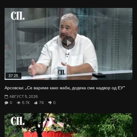
37:25
Арсовски: „Се вариме како жаби, додека сме надвор од ЕУ“
АВГУСТ 5, 2026
0
5.7K
79
0