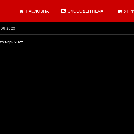
НАСЛОВНА
СЛОБОДЕН ПЕЧАТ
УТРИ
 се откажувајте од доењето
ептември 2022