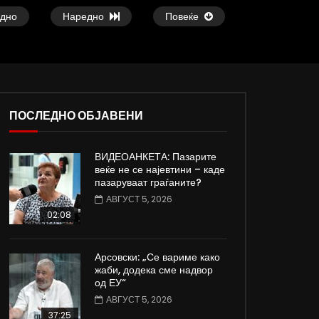
дно
Наредно
Повеќе
ПОСЛЕДНО ОБЈАВЕНИ
09:05
19:50
ВИДЕОАНКЕТА: Пазарите
Вести на „Слободен Печат“
ВИДЕОИНТЕРВЈУ | Ѓо
веќе не се најевтини – каде
04.08.2026
откажувајте од доењ
пазаруваат граѓаните?
АВГУСТ 4, 2026
АВГУСТ 4, 2026
АВГУСТ 5, 2026
0
2.4K
22
0
0
103
0
02:08
Арсовски: „Се вариме како
жаби, додека сме надвор
од ЕУ“
АВГУСТ 5, 2026
37:25