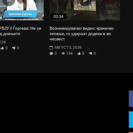
00:34
ЈУ | Ѓоргева: Не се
Вознемирувачко видео: крвничко
од доењето
тепање, го удираат додека е во
несвест
026
АВГУСТ 3, 2026
0
0
0
1.9K
5
0