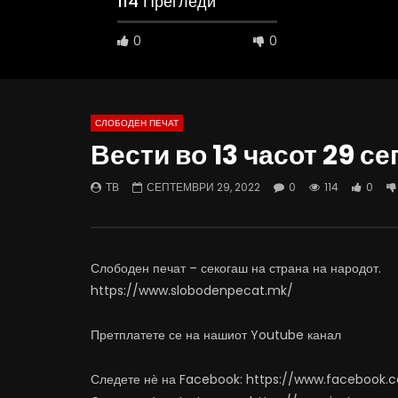
114 Прегледи
0
0
СЛОБОДЕН ПЕЧАТ
Вести во 13 часот 29 с
02:08
37:25
ТВ
СЕПТЕМВРИ 29, 2022
0
114
0
ВИДЕОАНКЕТА: Пазарите веќе не се
Арсовски: 
најевтини – каде пазаруваат
додека см
граѓаните?
АВГУСТ 5
АВГУСТ 5, 2026
0
5.
Слободен печат – секогаш на страна на народот.
0
312
0
0
https://www.slobodenpecat.mk/
Претплатете се на нашиот Youtube канал
Следете нѐ на Facebook: https://www.facebook