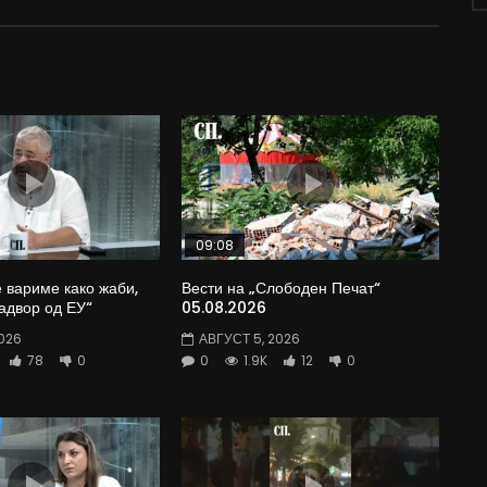
09:08
е вариме како жаби,
Вести на „Слободен Печат“
адвор од ЕУ“
05.08.2026
026
АВГУСТ 5, 2026
78
0
0
1.9K
12
0