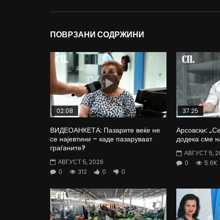
ПОВРЗАНИ СОДРЖИНИ
02:08
37:25
ВИДЕОАНКЕТА: Пазарите веќе не
Арсовски: „С
се најевтини – каде пазаруваат
додека сме н
граѓаните?
АВГУСТ 5, 2
АВГУСТ 5, 2026
0
5.6K
0
312
0
0