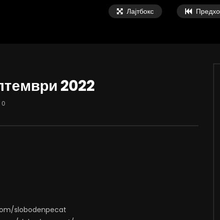
Лајтбокс
Предхо
ептември 2022
09:08
0
„Се вариме како жаби,
Вести на „Слободен Печат“
е надвор од ЕУ“
05.08.2026
, 2026
АВГУСТ 5, 2026
6K
78
0
0
1.9K
12
0
.com/slobodenpecat