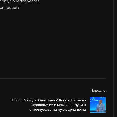
m.com/slobodenpecat/
oden_pecat/
Наредно
Проф. Методи Хаџи Јанев: Кога е Путин во
прашање се е можно па дури и
отпочнување на нуклеарна војна