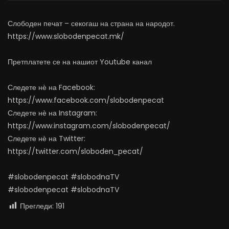
АВГУСТ 6, 2026
АВГУСТ 6, 2026
0
1K
10
0
0
491
12
Слободен печат – секогаш на страна на народот.
https://www.slobodenpecat.mk/
Претплатете се на нашиот Youtube канал
Следете нѐ на Facebook:
https://www.facebook.com/slobodenpecat
Следете нѐ на Instagram:
https://www.instagram.com/slobodenpecat/
Следете нѐ на Twitter:
https://twitter.com/sloboden_pecat/
#slobodenpecat #slobodnaTV
#slobodenpecat #slobodnaTV
Прегледи:
191