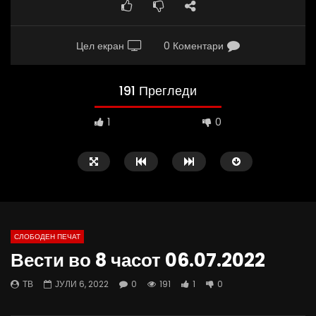
Цел екран
0 Коментари
191 Прегледи
1
0
СЛОБОДЕН ПЕЧАТ
Вести во 8 часот 06.07.2022
10:25
12:51
ТВ
ЈУЛИ 6, 2022
0
191
1
0
Вести на „Слободен Печат“
Протест на Онколошки 
06.08.2026
Министерство за Здрав