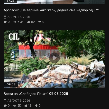
37:25
Арсовски: „Се вариме како жаби, додека сме надвор од ЕУ“
АВГУСТ 5, 2026
0
6.3K
82
0
09:08
Вести на „Слободен Печат“ 05.08.2026
АВГУСТ 5, 2026
0
2K
12
0