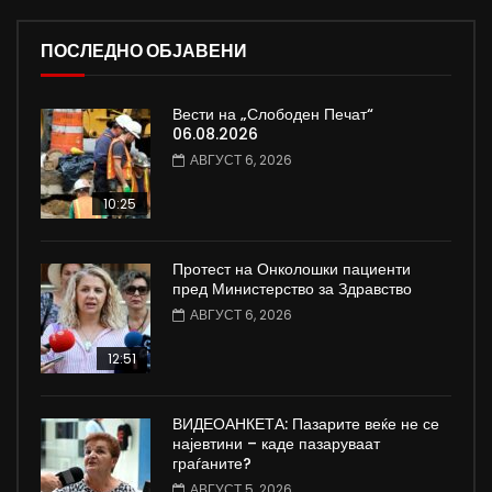
ПОСЛЕДНО ОБЈАВЕНИ
Вести на „Слободен Печат“
06.08.2026
АВГУСТ 6, 2026
10:25
Протест на Онколошки пациенти
пред Министерство за Здравство
АВГУСТ 6, 2026
12:51
ВИДЕОАНКЕТА: Пазарите веќе не се
најевтини – каде пазаруваат
граѓаните?
АВГУСТ 5, 2026