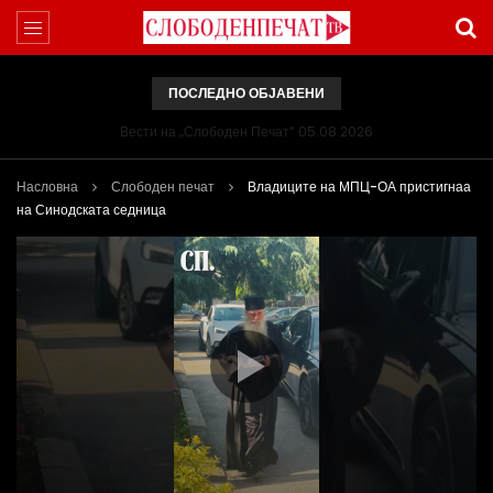
ПОСЛЕДНО ОБЈАВЕНИ
Вести на „Слободен Печат“ 05.08.2026
Насловна
Слободен печат
Владиците на МПЦ-ОА пристигнаа
на Синодската седница