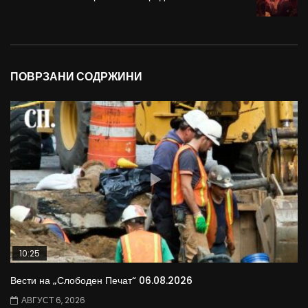
ПОВРЗАНИ СОДРЖИНИ
10:25
Вести на „Слободен Печат“ 06.08.2026
АВГУСТ 6, 2026