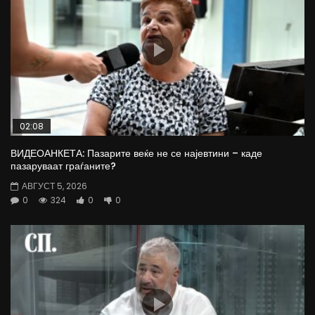
02:08
ВИДЕОАНКЕТА: Пазарите веќе не се најевтини – каде
пазаруваат граѓаните?
АВГУСТ 5, 2026
0
324
0
0