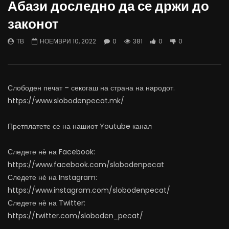
Абази доследно да се држи до
07.08.2026
06.08.2026
законот
АВГУСТ 7, 2026
АВГУСТ 6, 2026
0
1K
10
0
0
1K
10
0
ТВ
НОЕМВРИ 10, 2022
0
381
0
0
Слободен печат – секогаш на страна на народот.
https://www.slobodenpecat.mk/
Претплатете се на нашиот Youtube канал
Следете нѐ на Facebook:
https://www.facebook.com/slobodenpecat
Следете нѐ на Instagram:
https://www.instagram.com/slobodenpecat/
Следете нѐ на Twitter:
https://twitter.com/sloboden_pecat/