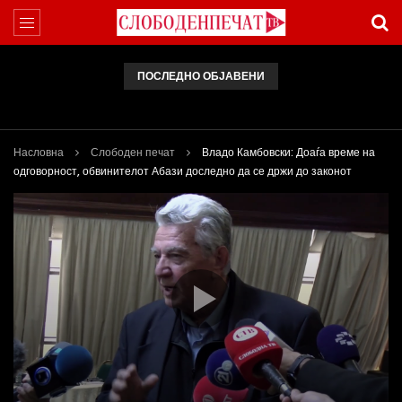
ПОСЛЕДНО ОБЈАВЕНИ
Арсовски: „Се вариме како жаби, додека сме надвор од ЕУ“
Насловна
Слободен печат
Владо Камбовски: Доаѓа време на
одговорност, обвинителот Абази доследно да се држи до законот