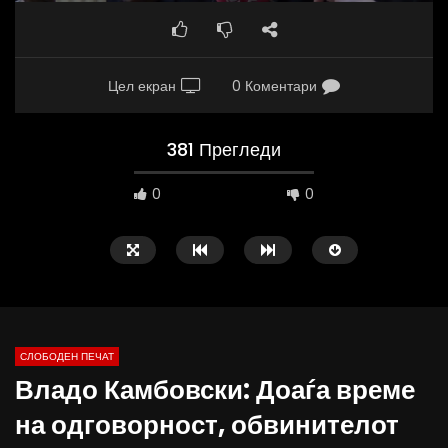
Цел екран
0 Коментари
381 Прегледи
0
0
СЛОБОДЕН ПЕЧАТ
Владо Камбовски: Доаѓа време
09:38
10:25
на одговорност, обвинителот
Вести на „Слободен Печат“
Вести на „Слободен Пе