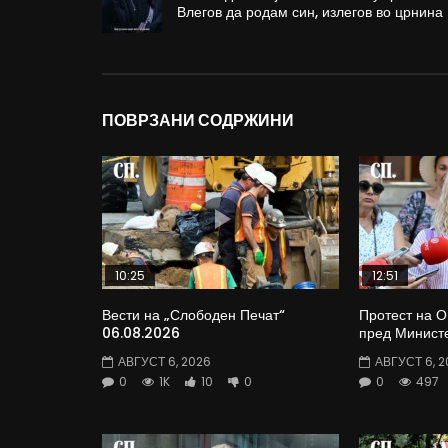
Влегов да родам син, излегов во црнина
ПОВРЗАНИ СОДРЖИНИ
10:25
12:51
Вести на „Слободен Печат“
Протест на 
06.08.2026
пред Министе
АВГУСТ 6, 2026
АВГУСТ 6, 2
0
1K
10
0
0
497