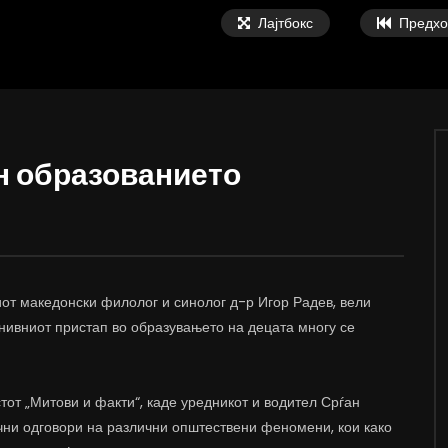
Лајтбокс
Предхо
он образованието
02:08
а Онколошки пациенти пред
ВИДЕОАНКЕТА: Пазарите веќе не с
тво за Здравство
најевтини – каде пазаруваат
граѓаните?
, 2026
АВГУСТ 5, 2026
97
12
0
т македонски филолог и синолог д-р Игор Радев, вели
0
354
1
0
 нивниот пристап во образувањето на децата многу се
от „Митови и факти“, каде уредникот и водител Срѓан
чни одговори на различни општествени феномени, кои како