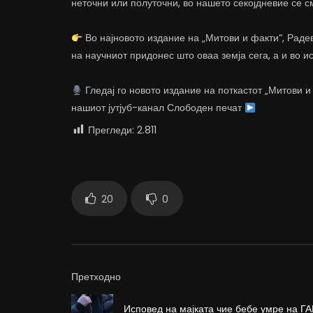
неточни или полуточни, во нашето секојдневие се с
Во најновото издание на „Митови и факти“, Радев
на научниот придонес што оваа земја сега, а и во ис
Гледај го новото издание на поткастот „Митови и
нашиот јутјуб-канал Слободен печат
Прегледи:
2.811
20
0
Претходно
Исповед на мајката чие бебе умре на ГА