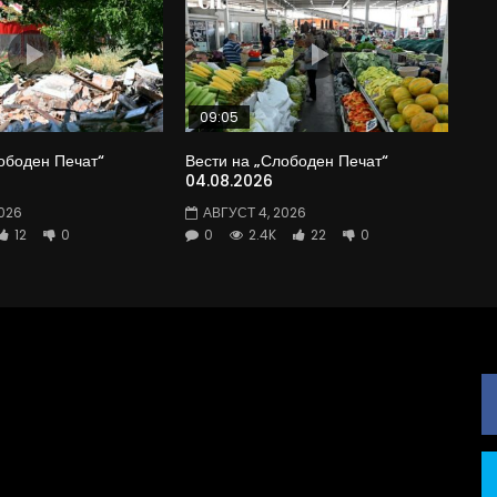
09:05
ободен Печат“
Вести на „Слободен Печат“
04.08.2026
026
АВГУСТ 4, 2026
12
0
0
2.4K
22
0