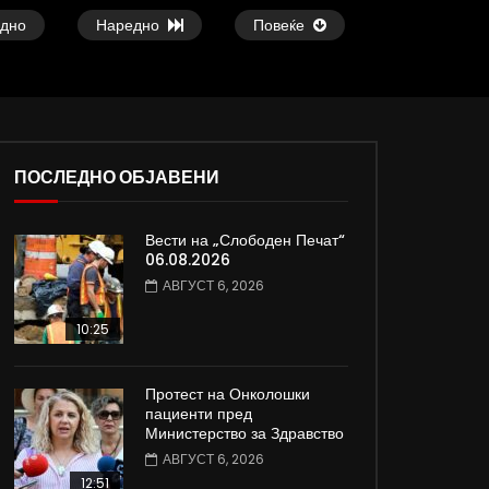
дно
Наредно
Повеќе
ПОСЛЕДНО ОБЈАВЕНИ
37:25
09:08
Вести на „Слободен Печат“
е
Арсовски: „Се вариме како жаби,
Вести на „Слободен
06.08.2026
додека сме надвор од ЕУ“
05.08.2026
АВГУСТ 6, 2026
АВГУСТ 5, 2026
АВГУСТ 5, 2026
0
6.5K
82
0
0
2K
12
10:25
Протест на Онколошки
пациенти пред
Министерство за Здравство
АВГУСТ 6, 2026
12:51