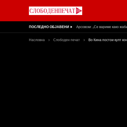
ПОСЛЕДНО ОБЈАВЕНИ
Вести на „Слободен Печат“ 05
Насловна
Слободен печат
Во Кина постои култ к