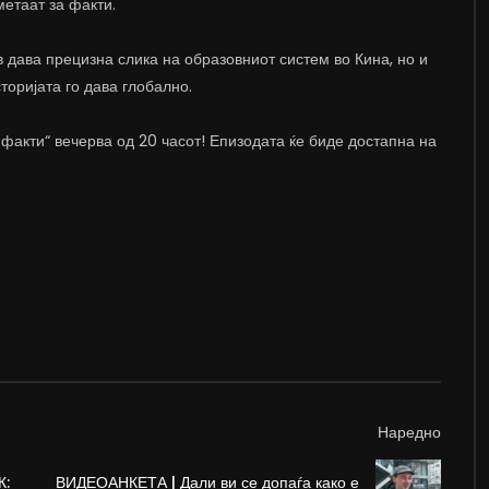
метаат за факти.
 дава прецизна слика на образовниот систем во Кина, но и
торијата го дава глобално.
 факти“ вечерва од 20 часот! Епизодата ќе биде достапна на
Наредно
К:
ВИДЕОАНКЕТА | Дали ви се допаѓа како е