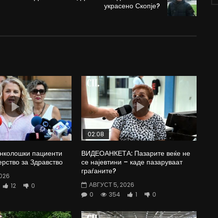
украсено Скопје?
02:08
Онколошки пациенти
ВИДЕОАНКЕТА: Пазарите веќе не
рство за Здравство
се најевтини – каде пазаруваат
граѓаните?
026
АВГУСТ 5, 2026
12
0
0
354
1
0