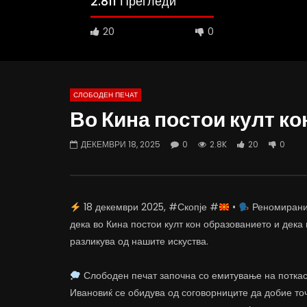
2.811 Прегледи
20
0
СЛОБОДЕН ПЕЧАТ
Во Кина постои култ к
10:25
12:51
ДЕКЕМВРИ 18, 2025
0
2.8K
20
0
Вести на „Слободен Печат“
Протест н
06.08.2026
Министерс
АВГУСТ 6, 2026
АВГУСТ 6
0
1K
10
0
0
4
18 декември 2025, #Скопје #
•
Реномиранио
дека во Кина постои култ кон образованието и дека
разликува од нашите искуства.
Слободен печат започна со емитување на поткаст
Ивановиќ се обидува од соговорниците да добие то