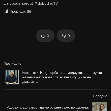
#slobodenpecat #slobodnaTV
Прегледи:
118
0
0
Претходно
Костовски: Недовербата во медиумите е резултат
на немањето доверба во институциите на
државата
Наредно
Родовата еднаквост да не остане само на хартија,