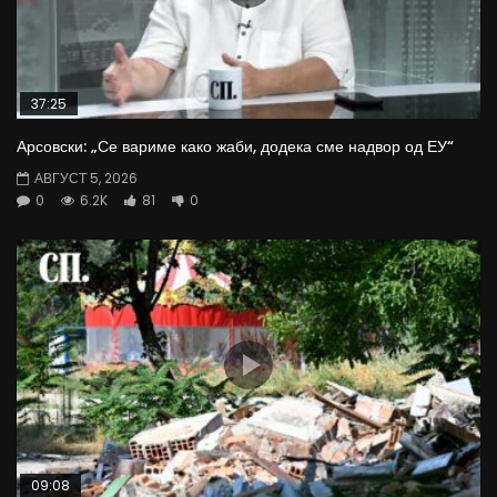
37:25
Арсовски: „Се вариме како жаби, додека сме надвор од ЕУ“
АВГУСТ 5, 2026
0
6.2K
81
0
09:08