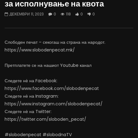
за исполнување на квота
06.08.2026
Министерство за Здрав
АВГУСТ 6, 2026
АВГУСТ 6, 2026
ДЕКЕМВРИ 11, 2023
0
118
0
0
0
1K
10
0
0
491
12
Слободен печат – секогаш на страна на народот.
https://www.slobodenpecat.mk/
Претплатете се на нашиот Youtube канал
Следете нѐ на Facebook:
https://www.facebook.com/slobodenpecat
Следете нѐ на Instagram:
https://www.instagram.com/slobodenpecat/
Следете нѐ на Twitter:
https://twitter.com/sloboden_pecat/
#slobodenpecat #slobodnaTV