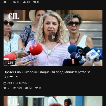
0
1K
10
0
12:51
Протест на Онколошки пациенти пред Министерство за
Здравство
АВГУСТ 6, 2026
0
491
12
0