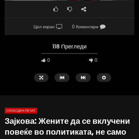
Цел екран
0 Коментари
118 Прегледи
0
0
СЛОБОДЕН ПЕЧАТ
Зајкова: Жените да се вклучени
10:25
12:51
повеќе во политиката, не само
Вести на „Слободен Печат“
Протест на Онколошки 