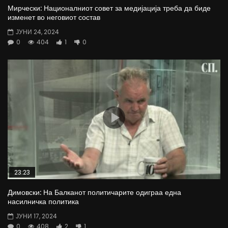
Мирчески: Националниот совет за медијација треба да биде
изменет во неговиот состав
ЈУНИ 24, 2024
0
404
1
0
23:23
Димовски: На Балканот политичарите одиграа една
насилничка политика
ЈУНИ 17, 2024
0
408
2
1