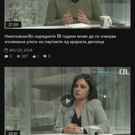
27:00
Николовски:Во наредните 10 години може да се очекува
зголемена улога на партиите од крајната десница
МАЈ 20, 2024
0
337
1
0
23:51