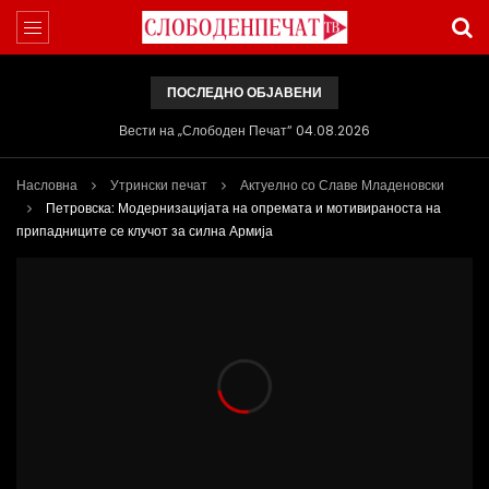
ПОСЛЕДНО ОБЈАВЕНИ
ВИДЕОИНТЕРВЈУ | Ѓоргева: Не се откажувајте од доењето
Насловна
Утрински печат
Актуелно со Славе Младеновски
Петровска: Модернизацијата на опремата и мотивираноста на
припадниците се клучот за силна Армија