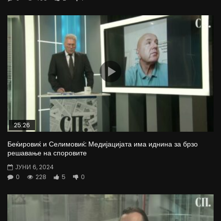
25:26
Беќировиќ и Селимовиќ: Медијацијата има иднина за брзо
решавање на споровите
ЈУНИ 6, 2024
0
228
5
0