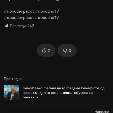
#slobodenpecat #slobodnaTV
#slobodenpecat #slobodnaTV
Прегледи:
242
2
0
Претходно
Пенов: Како граѓани не го гледаме бенефитот од
новиот модел за автопатишта кој успеа на
Балканот
Наредно