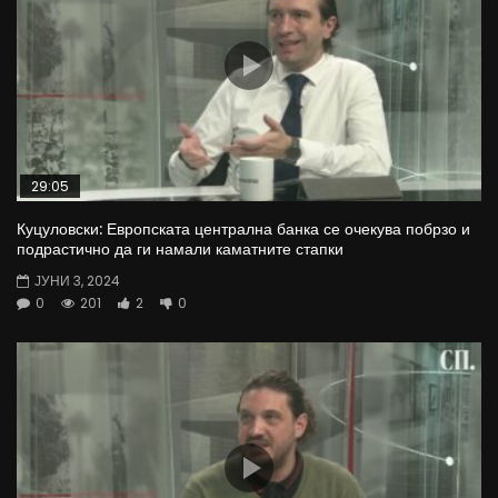
29:05
Куцуловски: Европската централна банка се очекува побрзо и
подрастично да ги намали каматните стапки
ЈУНИ 3, 2024
0
201
2
0