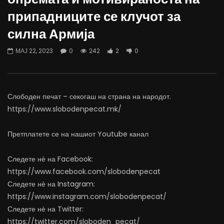
Мирчески: Националниот совет за
Димовски: На Балканот
припадниците се клучот за
медијација треба да биде изменет во
одиграа една насилнич
неговиот состав
силна Армија
ЈУНИ 17, 2024
ЈУНИ 24, 2024
0
408
2
1
0
404
1
0
МАЈ 22, 2023
0
242
2
0
Слободен печат – секогаш на страна на народот.
https://www.slobodenpecat.mk/
Претплатете се на нашиот Youtube канал
Следете нѐ на Facebook:
https://www.facebook.com/slobodenpecat
Следете нѐ на Instagram:
https://www.instagram.com/slobodenpecat/
Следете нѐ на Twitter:
https://twitter.com/sloboden_pecat/