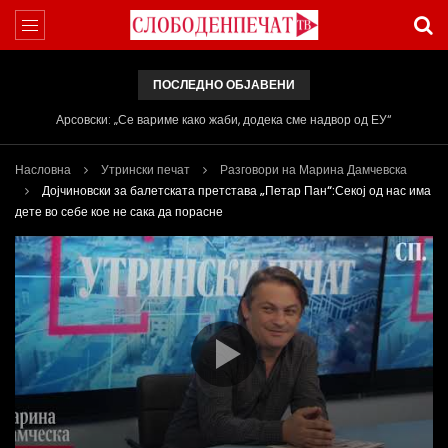
ПОСЛЕДНО ОБЈАВЕНИ
Вести на „Слободен Печат“ 05.08.2026
Насловна
Утрински печат
Разговори на Марина Дамчевска
Дојчиновски за балетската претстава „Петар Пан“:Секој од нас има
дете во себе кое не сака да порасне