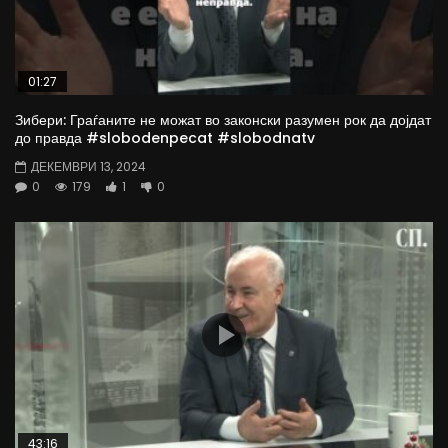
01:27
Зибери: Граѓаните не можат во законски разумен рок да дојдат
до правда #slobodenpecat #slobodnatv
ДЕКЕМВРИ 13, 2024
0
179
1
0
43:16