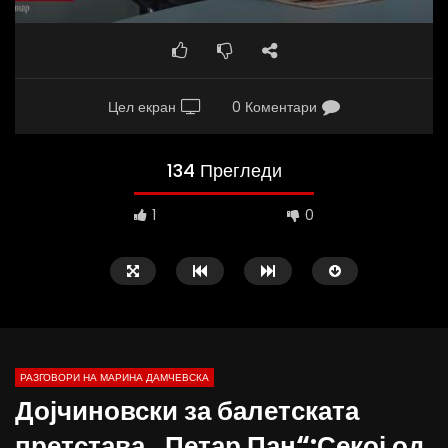
Цел екран
0 Коментари
134 Прегледи
1
0
РАЗГОВОРИ НА МАРИНА ДАМЧЕВСКА
Дојчиновски за балетската
23:56
17:01
претстава „Петар Пан“:Секој од