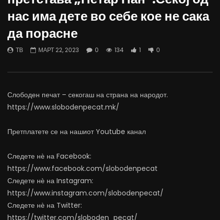
Борисовас: Заслугите и геополитиката
Деаноски: Буџетот е го
нас има дете во себе кое не сака
да бидат одлучувачки за
административци не се
проширувањето на ЕУ со Западен
добијат 30% додаток н
да порасне
Балкан
ЈАНУАРИ 17, 2025
ФЕВРУАРИ 14, 2025
0
210
0
0
ТВ
МАРТ 22, 2023
0
134
1
0
0
196
0
0
Слободен печат – секогаш на страна на народот.
https://www.slobodenpecat.mk/
Претплатете се на нашиот Youtube канал
Следете нѐ на Facebook:
https://www.facebook.com/slobodenpecat
Следете нѐ на Instagram:
https://www.instagram.com/slobodenpecat/
Следете нѐ на Twitter:
https://twitter.com/sloboden_pecat/