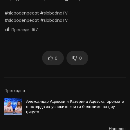
#slobodenpecat #slobodnaTV
#slobodenpecat #slobodnaTV
Прегледи:
197
0
0
Претходно
Александар Ацевски и Катерина Ацевска: Бронзата
е потврда за успесите кои ги бележиме во џиу
џицуто
Наредно