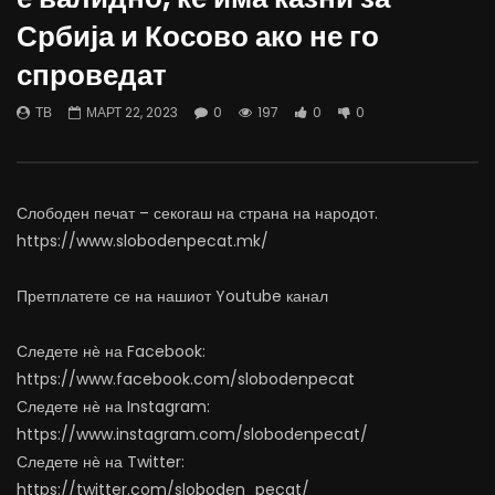
Борисовас: Заслугите и геополитиката
Деаноски: Буџетот е го
Србија и Косово ако не го
да бидат одлучувачки за
административци не се
проширувањето на ЕУ со Западен
добијат 30% додаток н
спроведат
Балкан
ЈАНУАРИ 17, 2025
ФЕВРУАРИ 14, 2025
0
210
0
0
ТВ
МАРТ 22, 2023
0
197
0
0
0
196
0
0
Слободен печат – секогаш на страна на народот.
https://www.slobodenpecat.mk/
Претплатете се на нашиот Youtube канал
Следете нѐ на Facebook:
https://www.facebook.com/slobodenpecat
Следете нѐ на Instagram:
https://www.instagram.com/slobodenpecat/
Следете нѐ на Twitter:
https://twitter.com/sloboden_pecat/