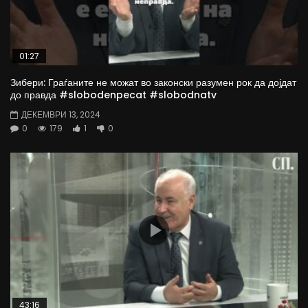
01:27
Зибери: Граѓаните не можат во законски разумен рок да дојдат
до правда #slobodenpecat #slobodnatv
ДЕКЕМВРИ 13, 2024
0
179
1
0
43:16