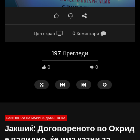
Цел екран
0 Коментари
197 Прегледи
0
0
РАЗГОВОРИ НА МАРИНА ДАМЧЕВСКА
Јакшиќ: Договореното во Охрид
23:56
17:01
е валидно, ќе има казни за