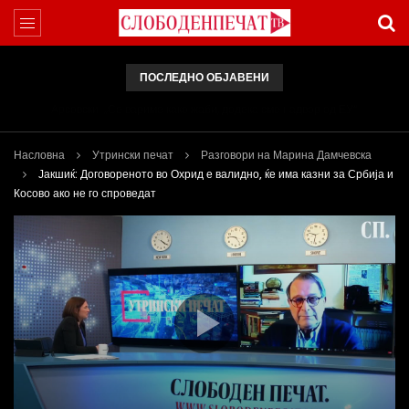
ПОСЛЕДНО ОБЈАВЕНИ
Арсовски: „Се вариме како жаби, додека сме надвор од ЕУ“
Насловна
Утрински печат
Разговори на Марина Дамчевска
Јакшиќ: Договореното во Охрид е валидно, ќе има казни за Србија и
Косово ако не го спроведат