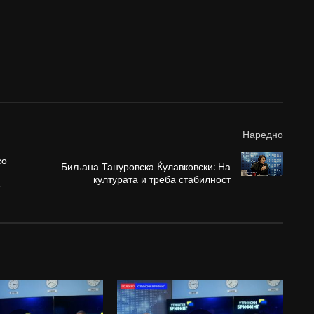
Наредно
со
Биљана Тануровска Ќулавковски: На
културата и треба стабилност
е