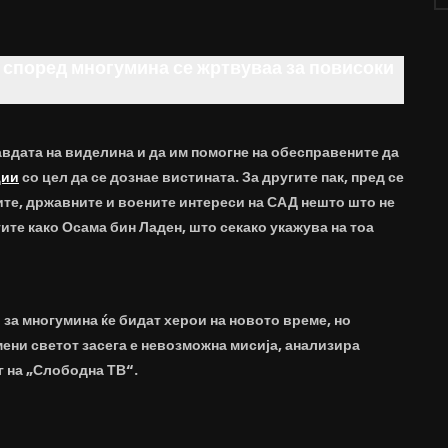
и според многумина се жртвуваа за повисоки
равдата на виделина и да им помогне на обесправените да
ции
со цел да се дознае вистината. За другите пак, пред се
те, државните и воените интереси на САД нешто што не
тите како Осама бин Ладен, што секако укажува на тоа
 за многумина ќе бидат херои на новото време, но
мени светот засега е невозможна мисија, анализира
 на „Слободна ТВ“.