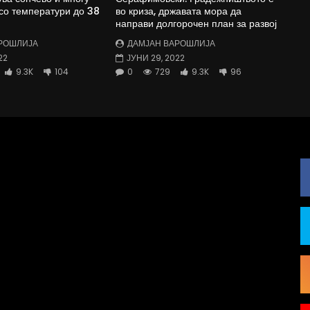
со температури до 38
во криза, државата мора да
направи долгорочен план за развој
РОШЛИЈА
ДАМЈАН ВАРОШЛИЈА
22
ЈУНИ 29, 2022
9.3K
104
0
729
9.3K
96