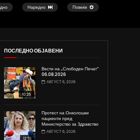
дно
Наредно
Повеќе
ПОСЛЕДНО ОБЈАВЕНИ
Вести на „Слободен Печат“
ои
Атовска од Киев, Украина: Нема
Славчо најавува сон
06.08.2026
изгледи за брзо завршување на
топло време со тем
АВГУСТ 6, 2026
војната
степени
ДАМЈАН ВАРОШЛИЈА
ДАМЈАН ВАРОШЛИЈ
10:25
ЈУНИ 30, 2022
ЈУНИ 30, 2022
0
819
3.3K
185
0
604
9.3K
Протест на Онколошки
пациенти пред
Министерство за Здравство
АВГУСТ 6, 2026
12:51