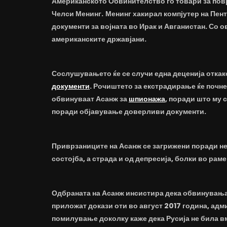
Американското Обвинителство го товари за пов
Челси Менинг.
Менинг хакирал компјутер на Пент
документи за војната во Ирак и Авганистан. Со 
американските државјани.
Сослушувањето ќе се случи една деценија откак
документи
. Рочиштето за екстрадирање ќе почне
обвинуваат Асанж за
шпионажа
, поради што му с
поради објавување доверливи документи.
Приврзаниците на Асанж се загрижени поради не
состојба, а страда и од депресија, болки во раме
Одбраната на Асанж инсистира дека обвинувања
приложат докази оти во август 2017 година, ад
помилување доколку каже дека Русија не била в