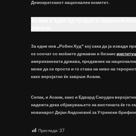
Демократскиот национален комитет.
Асанж е еден од тројцата свиркачи ко
идеали.
За едни нов „Робин Худ“ кој сака да ја извади п
се соочат со моќните државни и бизнис
институ
американската држава, предавник на национални
може да се прости и го става на ниво на терорис
како веројатно ќе заврши Асанж.
Сепак, и Асанж, како и Едвард Сноуден веројатно
надежта дека објавувањето на вистината ќе го с
новинарот Дејан Андоновиќ за Утрински брифинг
Прегледи:
37