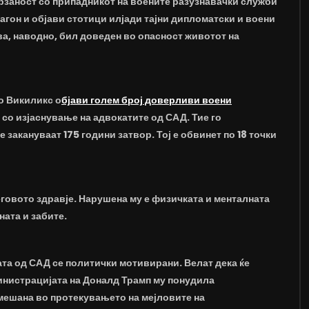
рзаност со припадникот на воените разузнавачки служби
агон и објави стотици илјади тајни дипломатски и воени
ова, наводно, бил доведен во опасност животот на
о Викиликс о
бјави голем број доверливи воени
 со изјаснување на адвокатите од САД. Тие го
е закануваат 175 години затвор. Тој е обвинет по 18 точки
говото здравје. Нарушена му е физичката и менталната
ната и забите.
та од САД се политички мотивирани. Велат дека ќе
министрацијата на Доналд Трамп му понудила
мешана во протекувањето на мејловите на