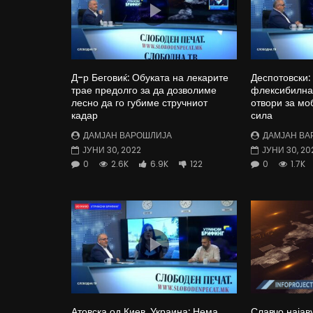
Д-р Беговиќ: Обуката на лекарите
Деспотовски:
трае предолго за да дозволиме
флексибилна 
лесно да го губиме стручниот
отвори за мо
кадар
сила
ДАМЈАН ВАРОШЛИЈА
ДАМЈАН ВА
ЈУНИ 30, 2022
ЈУНИ 30, 20
0
2.6K
6.9K
122
0
1.7K
Атовска од Киев, Украина: Нема
Славчо најав