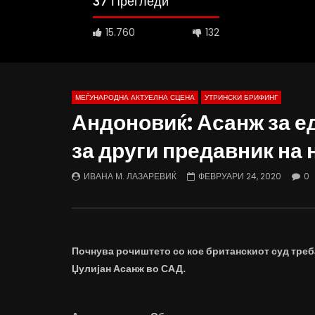
37 Прегледи
15.760
132
МЕЃУНАРОДНА АКТУЕЛНА СЦЕНА
УТРИНСКИ БРИФИНГ
Андоновиќ: Асанж за ед
за други предавник на
Д-р Беговиќ: Обуката на лекарите
Деспотовс
трае предолго за да дозволиме лесно
флексибил
ИВАНА М. ЛАЗАРЕВИЌ
ФЕВРУАРИ 24, 2020
0
да го губиме стручниот кадар
отвори за
ДАМЈАН ВАРОШЛИЈА
ДАМЈАН
ЈУНИ 30, 2022
ЈУНИ 30,
0
2.6K
6.9K
122
0
1.
Почнува рочиштето со кое британскиот суд треб
Џулијан Асанж во САД.