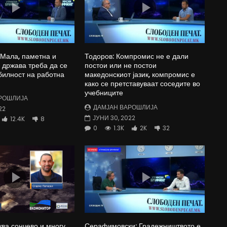
 Мала, паметна и
Тодоров: Компромис не е дали
држава треба да се
постои или не постои
билност на работна
македонскиот јазик, компромис е
како се претставуваат соседите во
учебниците
РОШЛИЈА
ДАМЈАН ВАРОШЛИЈА
22
ЈУНИ 30, 2022
12.4K
8
0
1.3K
2K
32
ува сончево и многу
Серафимовски: Градежништвото е