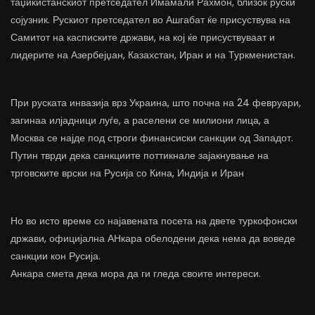
таџикистанскиот претседател Имамали Рахмон, близок руски
сојузник. Рускиот претседател во Ашгабат ќе присуствува на
Самитот на касписките држави, на кој ќе присуствуваат и
лидерите на Азербејџан, Казахстан, Иран и на Туркменистан.
При руската инвазија врз Украина, што почна на 24 февруари,
загинаа илјадници луѓе, а раселени се милиони лица, а
Москва се најде под строги финансиски санкции од Западот.
Путин тврди дека санкциите поттикнале зајакнување на
трговските врски на Русија со Кина, Индија и Иран
Но во исто време со најавената посета на двете туркофонски
држави, официјална АНкара обелодени дека нема да воведе
санкции кон Русија.
Анкара смета дека мора да ги гледа своите интереси.