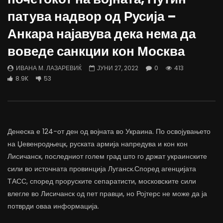
Д-р Беговиќ: Обуката на лекарите
Деспотовски: Мала, па
патува надвор од Русија –
трае предолго за да дозволиме лесно
флексибилна држава тр
да го губиме стручниот кадар
отвори за мобилност н
Анкара најавува дека нема да
ДАМЈАН ВАРОШЛИЈА
ДАМЈАН ВАРОШЛИЈА
воведе санкции кон Москва
ЈУНИ 30, 2022
ЈУНИ 30, 2022
0
2.6K
6.9K
122
0
1.7K
12.4K
ИВАНА М. ЛАЗАРЕВИЌ
ЈУНИ 27, 2022
0
413
8.9K
53
Денеска е 124-от ден од војната во Украина. По освојувањето
на Џевенродњецк, руската армија напредува и кон кон
Лисичанск, последниот голем град што го држат украинските
сили во источната провинција Луганск.Според агенцијата
ТАСС, според проруските сепаратисти, московските сили
влегле во Лисичанск од пет правци, но Ројтерс не може да ја
потврди оваа информација.