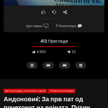
Цел екран
0 Коментари
413 Прегледи
8.880
53
МЕЃУНАРОДНА АКТУЕЛНА СЦЕНА
УТРИНСКИ БРИФИНГ
Андоновиќ: За прв пат од
почетокот на војната, Путин