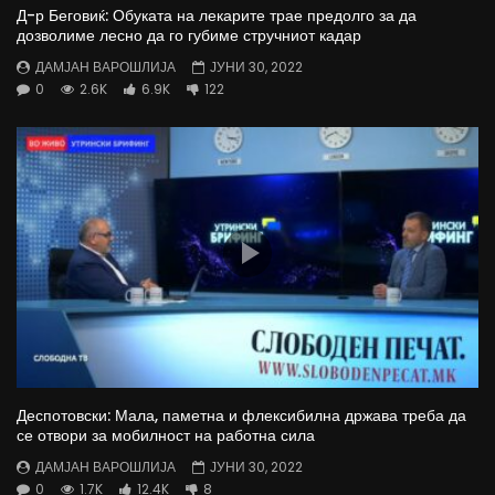
Д-р Беговиќ: Обуката на лекарите трае предолго за да
дозволиме лесно да го губиме стручниот кадар
ДАМЈАН ВАРОШЛИЈА
ЈУНИ 30, 2022
0
2.6K
6.9K
122
Деспотовски: Мала, паметна и флексибилна држава треба да
се отвори за мобилност на работна сила
ДАМЈАН ВАРОШЛИЈА
ЈУНИ 30, 2022
0
1.7K
12.4K
8