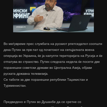
Во меѓувреме прес службата на рускиот рпетседател соопшти
дека Путин за прв пат од почетокот на сепцјалната воена
оперција во Украина, ќе ја напупти територијата на Русија и ќе
отпатува во странство. Путин следната недела ќе посети две
поранешни советски држави во Централна Азија, објави
руската државна телевизија.
Се таботи за две поранешни републики Таџикистан и
Туркменистан.
Предвидено е Путин во Душанбе да се сретне со