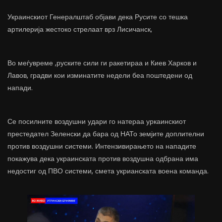
Украинскиот Генералштаб објави дека Русите со тешка
артилерија жестоко стрелаат врз Лисичанск,
Во меѓувреме ,руските сили ги ракетираа и Киев Харков и
Лавов, градви кои изминатите недели беа поштедени од
напади.
Се посилните воздушни удари го натераа уркаинскиот
престедател Зеленски да бара од НАТо земјите доплителни
против воздушни системи. Интензивирањето на нападите
покажува дека украинската против воздушна одбрана има
недостиг од ПВО системи, смета укрианската воена команда.