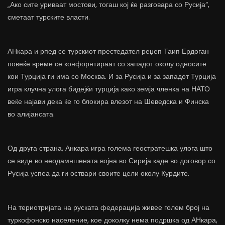
„Ако сите уриваат мостови, тогаш кој ќе разговара со Русија“,
сметаат турските власти.
АНкара и рпед се турскиот престедател реџеп Таип Ердоган
повеќе време се конфорнтираат со западот околу односите
кои Турција ги има со Москва. И за Русија и за западот Турција
игра клучна улога бидејќи турција како земја членка на НАТО
веќе најави дека ќе го блокира влезот на Шеведска и Финска
во алијансата.
Од друга страна, Анкара игра голема геостратешка улога што
се виде во неодамншената војна во Сирија каде во договор со
Русија успеа да ги оствари своите цели околу Курдите.
На териотријата на руската федерација живее голем број на
туркофонско население, кое доколку нема подршка од АНкара,