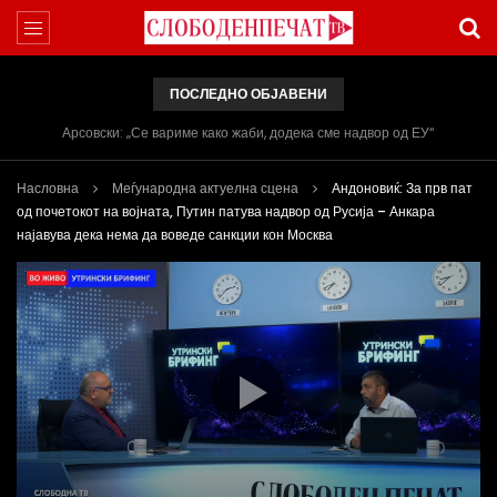
ПОСЛЕДНО ОБЈАВЕНИ
Арсовски: „Се вариме како жаби, додека сме надвор од ЕУ“
Насловна
Меѓународна актуелна сцена
Андоновиќ: За прв пат
од почетокот на војната, Путин патува надвор од Русија – Анкара
најавува дека нема да воведе санкции кон Москва