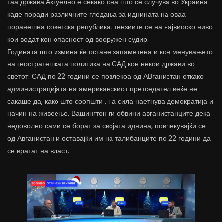
таа држава.Актуелно е секако она што се случува во Украина
каде поради различните гледања за иднината на оваа
поранешна советска република, тензиите се на највиоско ниво
кои водат кон опасност од вооружен судир.
Годината што измина ќе остане запаметена и кон менувањето
на геостратешката политика на САД кон некои држави во
светот. САД по 22 години се повлекоа од АВганистан откако
администрацијата на американскиот претседател веќе не
сакаше да, како што соопшти , на сила наетнува демократија и
начин на живеење. Вашингтон ги обвини авганистанците дека
недоволно сами се борат за својата иднина, повлекувајќи се
од Авганистан и оставајќи им на талибанците по 22 години да
се вратат на власт.