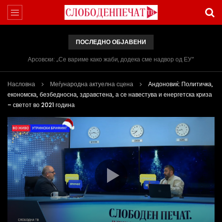
ПОСЛЕДНО ОБЈАВЕНИ
Арсовски: „Се вариме како жаби, додека сме надвор од ЕУ“
Насловна
Меѓународна актуелна сцена
Андоновиќ: Политичка,
економска, безбедносна, здравстена, а се навестува и енергетска криза
– светот во 2021 година