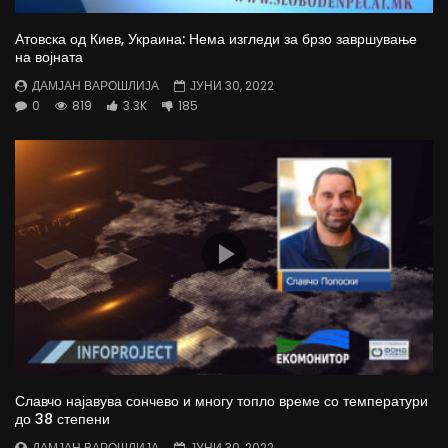
Атовска од Киев, Украина: Нема изгледи за брзо завршување
на војната
ДАМЈАН ВАРОШЛИЈА
ЈУНИ 30, 2022
0
819
3.3K
185
Славчо најавува сончево и многу топло време со температури
до 38 степени
ДАМЈАН ВАРОШЛИЈА
ЈУНИ 30, 2022