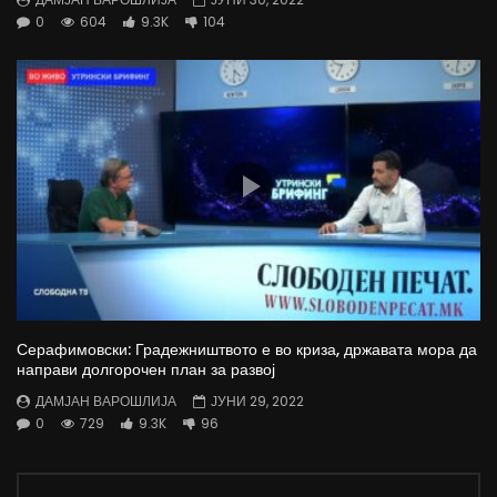
0
604
9.3K
104
Серафимовски: Градежништвото е во криза, државата мора да
направи долгорочен план за развој
ДАМЈАН ВАРОШЛИЈА
ЈУНИ 29, 2022
0
729
9.3K
96