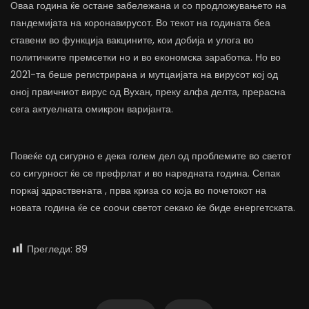
Оваа година ќе остане забележана и со продложувањето на
пандемијата на коронавирусот. Во текот на годината беа
ставени во функција вакцините, кои добија и улога во
политичките премсетки но и во економска заработка. Но во
2021-та беше регистрирана и мутцаијата на вирусот кој од
оној првичниот вирус од Вухан, преку алфа делта, прерасна
сега актуелната омикрон варијанта.
Повеќе од сигурно е дека голем дел од проблемите во светот
со сигурност ќе се префрлат и во наредната година. Сепак
поркај здраствената , прва криза со која во почетокот на
новата година ќе се соочи светот секако ќе биде енергетската.
Прегледи:
89