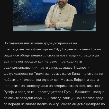
Во годината што измина дојде до промена на
престедателската функција на САД. Бајден го замени Трамп.
Бајден се обиде заедно со својата нова амдинистрација да
врати некои процеси кои неговиот претходник ги
радикализираше или пак ги занемаруваше. Наспроти
фокусираноста на Трамп за пресметка со Кина , на сметка на
лабавите и толерантни односи кон Москва, Бајден ги врати
процесите за зацврстување на американската политика кон
Русија и пред се кон престедџателот Путин. Вашингтон заедно
со своите западни сојузници воведе санкции кон Москва пред
се поради нејзината политика и гушењето ан демократијата во