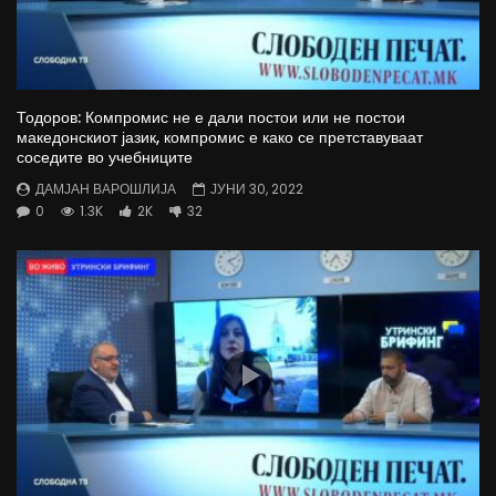
Тодоров: Компромис не е дали постои или не постои
македонскиот јазик, компромис е како се претставуваат
соседите во учебниците
ДАМЈАН ВАРОШЛИЈА
ЈУНИ 30, 2022
0
1.3K
2K
32