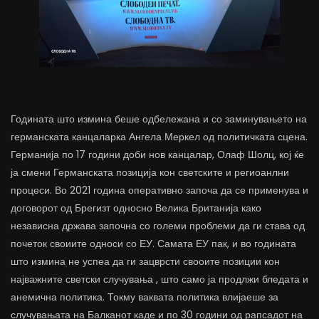
Годината што измина беше одбележана и со заминувањето на
германската канцаларка Ангела Меркел од политичката сцена.
Германија по 17 години доби нов канцалар, Олаф Шолц, кој ќе
ја смени Германската позиција кон светските и региоанлни
процеси. Во 2021 година оперативно започа да се применува и
договорот од Брегизт односно Велика Британија како
независна држава започна со големи проблеми да ги става од
почеток своиите односи со ЕУ. Самата ЕУ пак, и во годината
што измина не успеа да ги зацврсти свооите позиции кон
најважните светски случувања , што само ја продлжи бледата и
анемична политика. Токму ваквата политика влијаеше за
случувањата на Балканот каде и по 30 години од рапсадот на