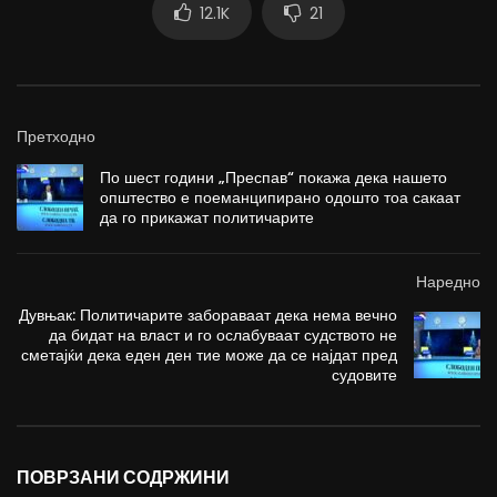
12.1K
21
Претходно
По шест години „Преспав“ покажа дека нашето
општество е поеманципирано одошто тоа сакаат
да го прикажат политичарите
Наредно
Дувњак: Политичарите забораваат дека нема вечно
да бидат на власт и го ослабуваат судството не
сметајќи дека еден ден тие може да се најдат пред
судовите
ПОВРЗАНИ СОДРЖИНИ