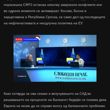
поранешна СФРЈ останаа неколку замрзнати конфликти кои
во одрени моменти се активираат. Косово, Босна и
херцеговина и Република Српска, се само дел од последиците
на нефпечатливата и неодлучна политика на ЕУ.
Ккао потврда за ова секако и вклучувањето на САД во
решавањето на процесите на Балканот бидејќи се покажа дека
Европа не може да се справи многу од балканските проблеми.