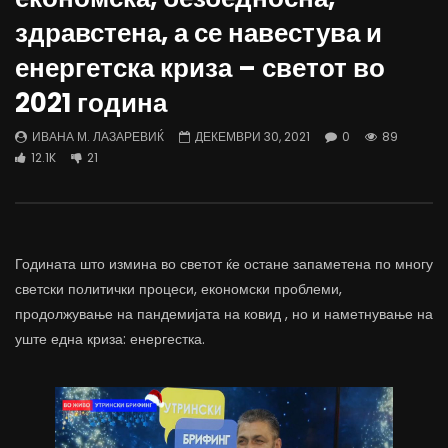
Д-р Беговиќ: Обуката на лекарите
Деспотовски: Мала, па
здравстена, а се навестува и
трае предолго за да дозволиме лесно
флексибилна држава тр
да го губиме стручниот кадар
отвори за мобилност н
енергетска криза – светот во
ДАМЈАН ВАРОШЛИЈА
ДАМЈАН ВАРОШЛИЈА
2021 година
ЈУНИ 30, 2022
ЈУНИ 30, 2022
0
2.6K
6.9K
122
0
1.7K
12.4K
ИВАНА М. ЛАЗАРЕВИЌ
ДЕКЕМВРИ 30, 2021
0
89
12.1K
21
Годината што измина во светот ќе остане запаметена по многу
светски политички процеси, економски проблеми,
продолжување на пандемијата на ковид , но и наметнување на
уште една криза: енергестка.