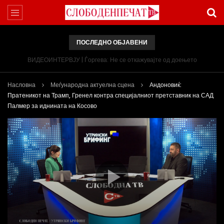
ПОСЛЕДНО ОБЈАВЕНИ
ВИДЕОИНТЕРВЈУ | Ѓоргева: Не се откажувајте од доењето
Насловна
Меѓународна актуелна сцена
Андоновиќ:
Пратеникот на Трамп, Гренел контра специјалниот претставник на САД
Палмер за иднината на Косово