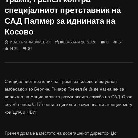
Д-р Беговиќ: Обуката на лекарите
Деспотовски: Мала, па
специјалниот претставник на
трае предолго за да дозволиме лесно
флексибилна држава тр
да го губиме стручниот кадар
отвори за мобилност н
САД Палмер за иднината на
ДАМЈАН ВАРОШЛИЈА
ДАМЈАН ВАРОШЛИЈА
Косово
ЈУНИ 30, 2022
ЈУНИ 30, 2022
0
2.6K
6.9K
122
0
1.7K
12.4K
ИВАНА М. ЛАЗАРЕВИЌ
ФЕВРУАРИ 20, 2020
0
51
14.2K
81
Специјалниот пратеник на Трамп за Косово и актуелен
амбасадор во Берлин, Ричард Гренел ќе биде назначен за
директор на Националната разузнавачка служба на САД. Оваа
служба опфаќа 17 воени и цивилни разузнавачки агенции меѓу
кои ЦИА и ФБИ.
Гренел доаѓа на местото на досегашниот директор, Џо