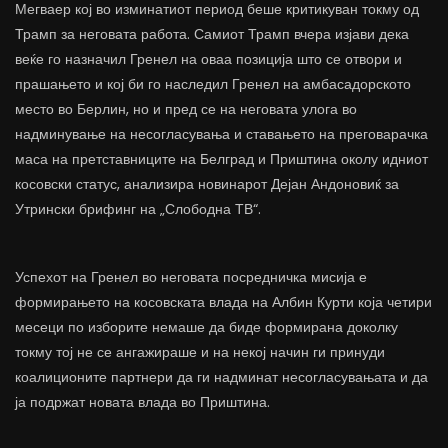
Мегваер кој во изминатиот период беше критикуван токму од
Трамп за неговата работа. Самиот Трамп вчера изјави дека
веќе го назначил Гренел на оваа позиција што се отвори и
прашањето и кој би го наследил Гренел на амбасадорското
место во Берлин, но и пред се на неговата улога во
надминување на несогласувања и ставањето на преговарачка
маса на претставниците на Белград и Приштина околу идниот
косовски статус, анализира новинарот Дејан Андоновиќ за
Утрински брифинг на „Слободна ТВ“.
Успехот на Гренел во неговата посредничка мисија е
формирањето на косовската влада на Албин Курти која четири
месеци по изборите немаше да биде формирана доколку
токму тој не се ангажираше и на некој начин ги принуди
коалиционите партнери да ги надминат несогласувањата и да
ја подржат новата влада во Приштина.