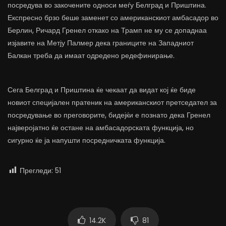
посредува во закочените односи меѓу Белград и Приштина.
Експресно брзо беше заменет со американскиот амбасадор во
Берлин, Ричард Гренел откако на Трамп не му се допаднаа
изјавите на Метју Палмер дека границите на Западниот
Балкан треба да имаат одредено редефинирање.
Сега Белград и Приштина ќе чекаат да видат кој ќе биде
новиот специјален пратеник на американскиот претседател за
посредување во преговорите, бидејќи е познато дека Гренел
најверојатно ќе остане на амбасадорската функција, но
сигурно ќе ја напушти посредничката функција.
Прегледи:
51
14.2K
81