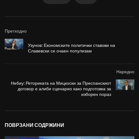
Претходно
Узунов: Економските политички ставови на
Славевски се очаен популизам
Наредно
Небиу: Реториката на Мицкоски за Преспанскиот
договор е алиби сценарио како подготовка за
изборен пораз
ПОВРЗАНИ СОДРЖИНИ