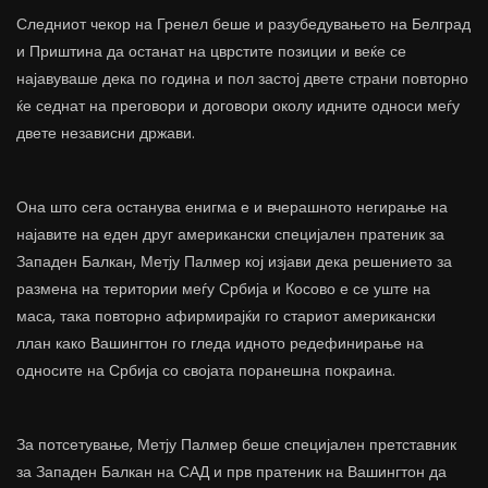
Следниот чекор на Гренел беше и разубедувањето на Белград
и Приштина да останат на цврстите позиции и веќе се
најавуваше дека по година и пол застој двете страни повторно
ќе седнат на преговори и договори околу идните односи меѓу
двете независни држави.
Она што сега останува енигма е и вчерашното негирање на
најавите на еден друг американски специјален пратеник за
Западен Балкан, Метју Палмер кој изјави дека решението за
размена на територии меѓу Србија и Косово е се уште на
маса, така повторно афирмирајќи го стариот американски
ллан како Вашингтон го гледа идното редефинирање на
односите на Србија со својата поранешна покраина.
За потсетување, Метју Палмер беше специјален претставник
за Западен Балкан на САД и прв пратеник на Вашингтон да