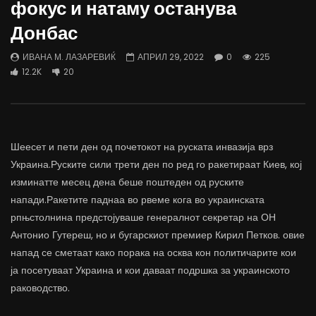
фокус и натаму останува
трае предолго за да дозволиме лесно
флексибилна држава тр
да го губиме стручниот кадар
отвори за мобилност н
Донбас
ДАМЈАН ВАРОШЛИЈА
ДАМЈАН ВАРОШЛИЈА
ЈУНИ 30, 2022
ЈУНИ 30, 2022
ИВАНА М. ЛАЗАРЕВИЌ
АПРИЛ 29, 2022
0
225
0
2.6K
6.9K
122
0
1.7K
12.4K
12.2K
20
Шеесет и пети ден од почетокот на руската инвазија врз
Украина.Руските сили трети ден по ред го ракетираат Киев, кој
изминатте месец дена беше поштеден од руските
напади.Ракетите паднаа во рвеме кога во украинската
рпњстолнина предстојуваше генералнот секретар на ОН
Антонио Гутереш, но и бугарскиот премиер Кирил Петков. овие
напад се сметаат како порака на осква кон политичарите кои
ја посетуваат Украина и кои даваат подршка за украинското
раководство.