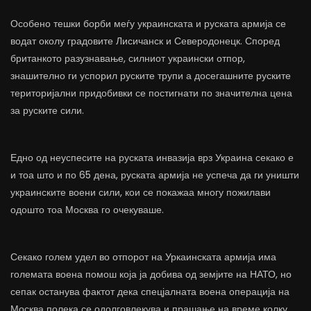
Особено тешки борби меѓу украинската и руската армија се
водат околу градовите Лисичанск и Северодонецк. Според
британкото разузнавање, силниот украински отпор,
знашително ги успорил руските трупи а досегашните руските
територијални придобивки се постигнати по значителна цена
за руските сили.
Едно од неуспесите на руската инвазија врз Украина секако е
и тоа што и по 65 дена, руската армија не успеча да ги уништи
украинските воени сили, кои се покажаа многу пожилави
одошто тоа Москва го очекуваше.
Секако голем удел во отпорот на Уркаинската армија има
големата воена помош која ја добива од земјите на НАТО, но
сепак останува фактот дека спецјалната воена операција на
Москва полека се одолговлекува и прашање на време колку