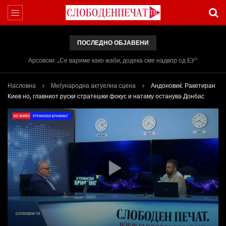
ПОСЛЕДНО ОБЈАВЕНИ
Арсовски: „Се вариме како жаби, додека сме надвор од ЕУ“
Насловна
Меѓународна актуелна сцена
Андоновиќ: Ракетиран
Киев но, главниот руски стратешки фокус и натаму останува Донбас