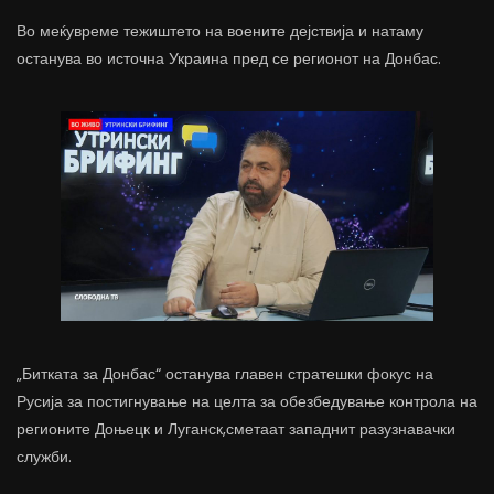
Во меќувреме тежиштето на воените дејствија и натаму
останува во источна Украина пред се регионот на Донбас.
„Битката за Донбас“ останува главен стратешки фокус на
Русија за постигнување на целта за обезбедување контрола на
регионите Доњецк и Луганск,сметаат западнит разузнавачки
служби.