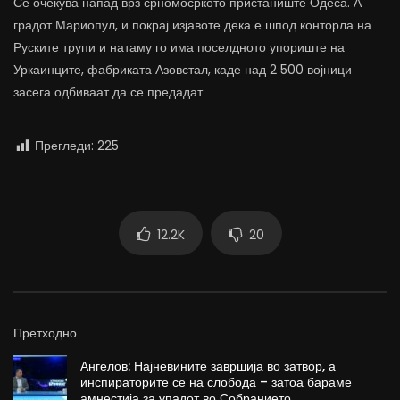
Се очекува напад врз срномосркото пристаниште Одеса. А
градот Мариопул, и покрај изјавоте дека е шпод конторла на
Руските трупи и натаму го има поселдното упориште на
Уркаинците, фабриката Азовстал, каде над 2 500 војници
засега одбиваат да се предадат
Прегледи:
225
12.2K
20
Претходно
Ангелов: Најневините завршија во затвор, а
инспираторите се на слобода – затоа бараме
амнестија за упадот во Собранието