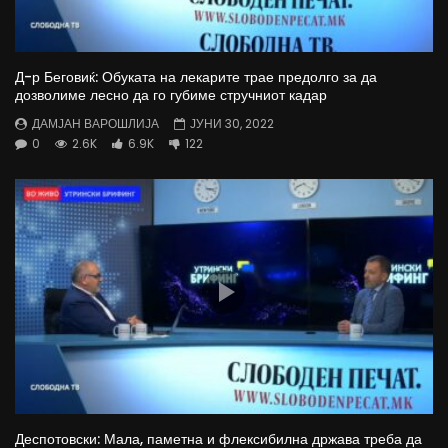
Д-р Беговиќ: Обуката на лекарите трае предолго за да
дозволиме лесно да го губиме стручниот кадар
ДАМЈАН ВАРОШЛИЈА
ЈУНИ 30, 2022
0
2.6K
6.9K
122
Деспотовски: Мала, паметна и флексибилна држава треба да