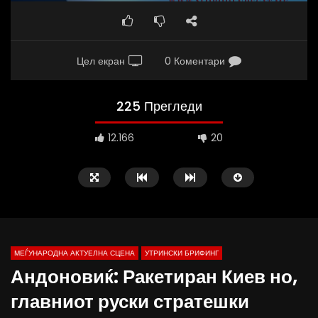
Цел екран
0 Коментари
225 Прегледи
12.166
20
МЕЃУНАРОДНА АКТУЕЛНА СЦЕНА
УТРИНСКИ БРИФИНГ
Андоновиќ: Ракетиран Киев но,
главниот руски стратешки
Д-р Беговиќ: Обуката на лекарите
Деспотовски: Мала, па