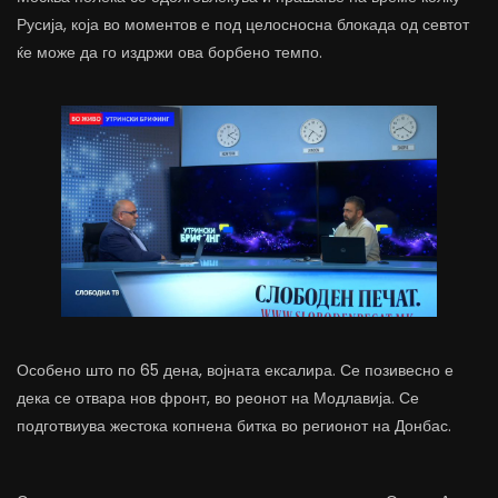
Русија, која во моментов е под целосносна блокада од севтот
ќе може да го издржи ова борбено темпо.
Особено што по 65 дена, војната ексалира. Се позивесно е
дека се отвара нов фронт, во реонот на Модлавија. Се
подготвиува жестока копнена битка во регионот на Донбас.