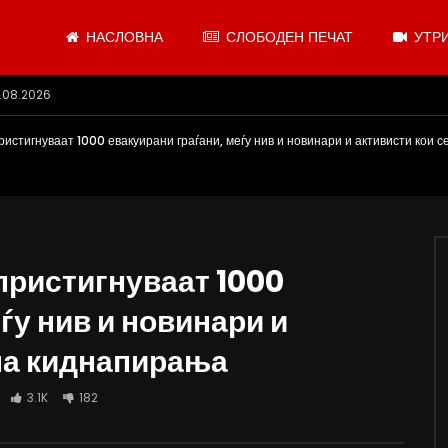
НАСЛОВНА
СЛОБОДЕН ПЕЧАТ
УТРИ
.08.2026
ристигнуваат 1000 евакуирани граѓани, меѓу нив и новинари и активисти кои 
пристигнуваат 1000
ѓу нив и новинари и
 на киднапирања
3.1K
182