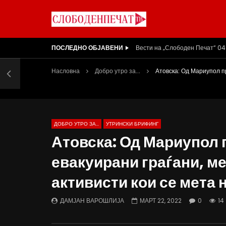
ПОСЛЕДНО ОБЈАВЕНИ
Вести на „Слободен Печат“ 04
Насловна
Добро утро за...
Атовска: Од Мариупол п
ДОБРО УТРО ЗА...
УТРИНСКИ БРИФИНГ
Атовска: Од Мариупол 
евакуирани граѓани, ме
активисти кои се мета
ДАМЈАН ВАРОШЛИЈА
МАРТ 22, 2022
0
14