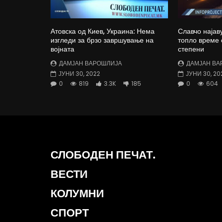
Атовска од Киев, Украина: Нема
Славчо најав
изгледи за брзо завршување на
топло време 
војната
степени
ДАМЈАН ВАРОШЛИЈА
ДАМЈАН ВА
ЈУНИ 30, 2022
ЈУНИ 30, 20
0
819
3.3K
185
0
604
СЛОБОДЕН ПЕЧАТ.
ВЕСТИ
КОЛУМНИ
СПОРТ