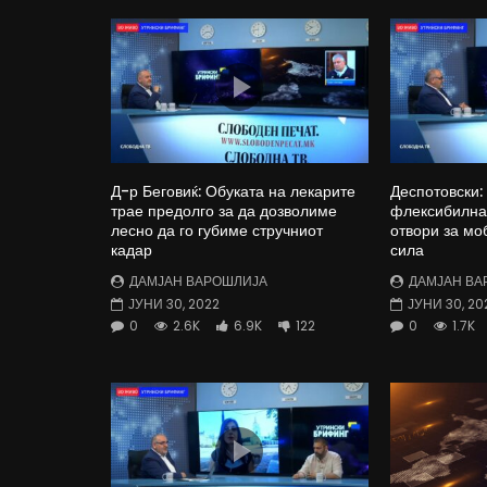
Д-р Беговиќ: Обуката на лекарите
Деспотовски:
трае предолго за да дозволиме
флексибилна 
лесно да го губиме стручниот
отвори за мо
кадар
сила
ДАМЈАН ВАРОШЛИЈА
ДАМЈАН ВА
ЈУНИ 30, 2022
ЈУНИ 30, 20
0
2.6K
6.9K
122
0
1.7K