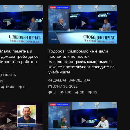
 Мала, паметна и
Тодоров: Компромис не е дали
држава треба да се
постои или не постои
билност на работна
македонскиот јазик, компромис е
како се претставуваат соседите во
учебниците
РОШЛИЈА
ДАМЈАН ВАРОШЛИЈА
22
ЈУНИ 30, 2022
12.4K
8
0
1.3K
2K
32