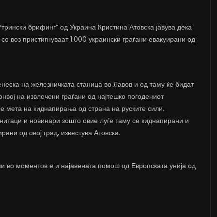
Утрински брифинг“ од Украина Кристина Атовска јавува дека
 со воз пристигнуваат 1.000 украински граѓани евакуирани од
неска на железничката станица во Лавов и од таму ќе бидат
онвој на извлечени граѓани од најтешко погодениот
се мета на киднапирања од страна на руските сили.
анитаци и новинари зошто овие луѓе таму се киднапирани и
рани од овој град, известува Атовска.
ни во моментов е и најавената помош од Европската унија од