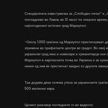
Специјалната известувачка за „Слободен печат“ и „
попладнево во Лавов, во 13 часот по локално време,
најпогодениот источен град Мариупол.
-Околу 1.000 граѓани од Мариупол пристигнуваат де
згрижени во прифатните центри во градот. Во овој к
украински град има и новинари и хуманитарци кои 
Мариупол е најопасната точка во Украина и за хум
некои од нив ќе пристигнат заедно со другите евакуи
Таа додава дека голема утеха за украинските граѓа
500 милиони евра.
Целиот разговор погледнете го во видеото: