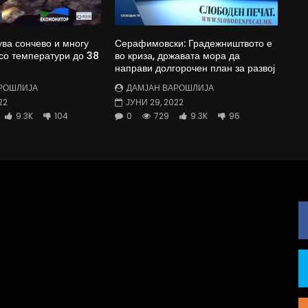
ува сончево и многу
Серафимовски: Градежништвото е
со температури до 38
во криза, државата мора да
направи долгорочен план за развој
РОШЛИЈА
ДАМЈАН ВАРОШЛИЈА
22
ЈУНИ 29, 2022
9.3K
104
0
729
9.3K
96