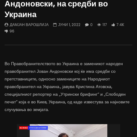
Андоновски, на средби во
трае предолго за да дозволиме лесно
флексибилна држава тр
да го губиме стручниот кадар
отвори за мобилност н
Украина
ДАМЈАН ВАРОШЛИЈА
ДАМЈАН ВАРОШЛИЈА
ЈУНИ 30, 2022
ЈУНИ 30, 2022
ДАМЈАН ВАРОШЛИЈА
ЈУНИ 1, 2022
0
117
7.4K
0
2.6K
6.9K
122
0
1.7K
12.4K
96
Во Правобранителството во Украина е заменикот народен
правобранител Јован Андоновски кој ќе има средби со
претставниците, односно замениците на Народниот
правобранител на Украина., јавува Кристина Атовска,
специјалниот репортер на „Утрински брифинг“ и „Слободен
печат“ која е во Киев, Украина, од каде известува за најновите
случувања во земјата.