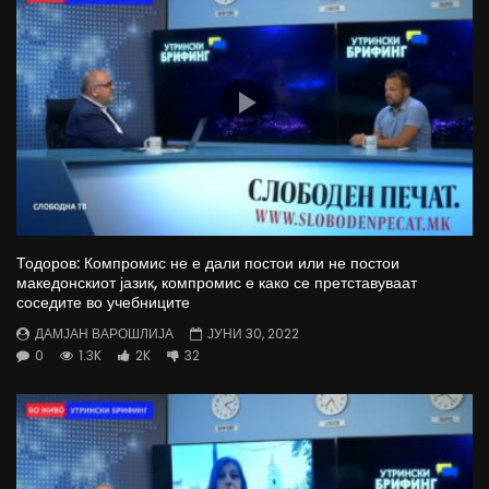
Тодоров: Компромис не е дали постои или не постои
македонскиот јазик, компромис е како се претставуваат
соседите во учебниците
ДАМЈАН ВАРОШЛИЈА
ЈУНИ 30, 2022
0
1.3K
2K
32