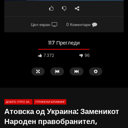
Цел екран
0 Коментари
117 Прегледи
7.372
96
ДОБРО УТРО ЗА...
УТРИНСКИ БРИФИНГ
Атовска од Украина: Заменикот
Народен правобранител,
Д-р Беговиќ: Обуката на лекарите
Деспотовски: Мала, па