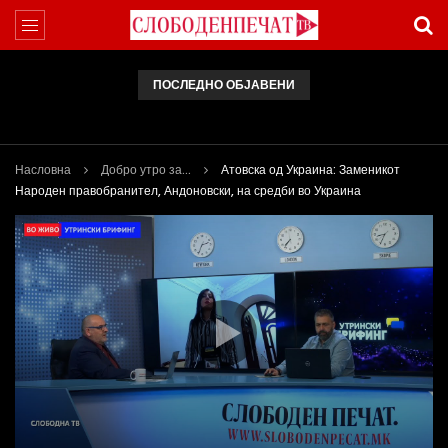
ПОСЛЕДНО ОБЈАВЕНИ
Арсовски: „Се вариме како жаби, додека сме надвор од ЕУ“
Насловна
Добро утро за...
Атовска од Украина: Заменикот
Народен правобранител, Андоновски, на средби во Украина