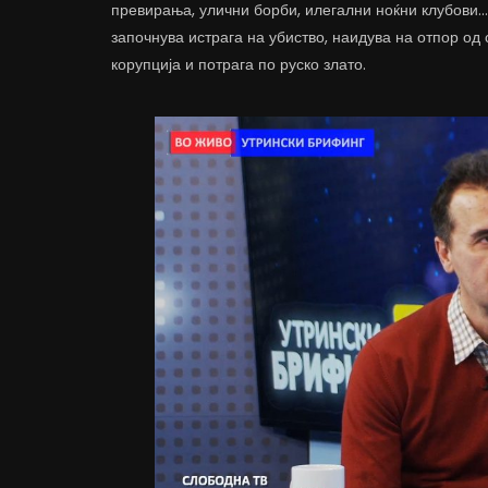
превирања, улични борби, илегални ноќни клубови… 
започнува истрага на убиство, наидува на отпор од 
корупција и потрага по руско злато.