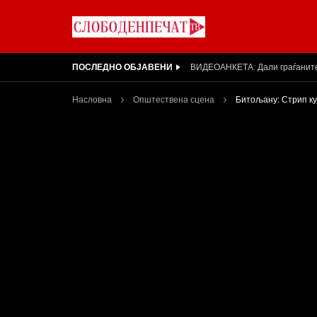
ПОСЛЕДНО ОБЈАВЕНИ
Вести на „Слободен Печат“ 31
Насловна
Општествена сцена
Битољану: Стрип ку