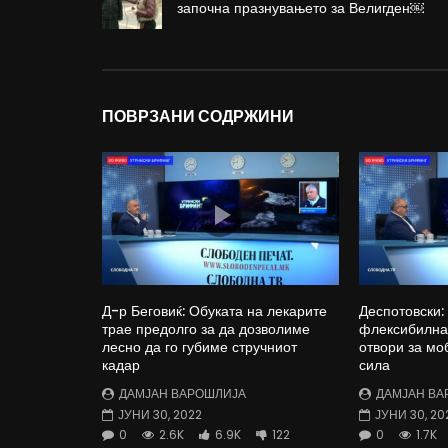
започна празнувањето за Велигден￼
ПОВРЗАНИ СОДРЖИНИ
Д-р Беговиќ: Обуката на лекарите
Деспотовски:
трае предолго за да дозволиме
флексибилна 
лесно да го губиме стручниот
отвори за мо
кадар
сила
ДАМЈАН ВАРОШЛИЈА
ДАМЈАН ВА
ЈУНИ 30, 2022
ЈУНИ 30, 20
0
2.6K
6.9K
122
0
1.7K