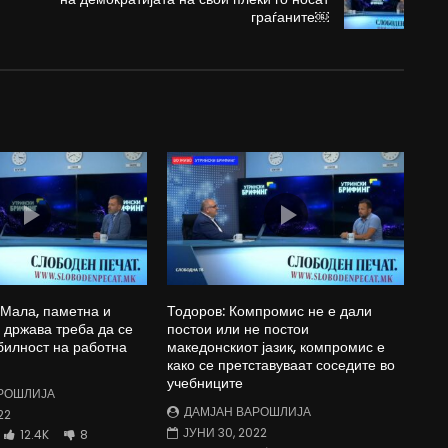
граѓаните￼
 Мала, паметна и
Тодоров: Компромис не е дали
држава треба да се
постои или не постои
билност на работна
македонскиот јазик, компромис е
како се претставуваат соседите во
учебниците
РОШЛИЈА
ДАМЈАН ВАРОШЛИЈА
22
ЈУНИ 30, 2022
12.4K
8