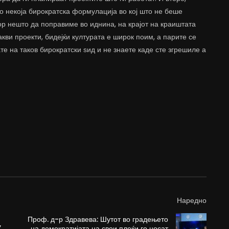
со некоја бирократска формулација во кој што не беше
ор нешто да поправиме во иднина, на крајот на краиштата
кви проекти, бидејќи културата е широк поим, а парите се
те на таков бирократски ѕид и не знаете каде сте згрешиле а
Наредно
Проф. д-р Здравева: Шутот во градењето
,
на демократијата на свои плеќи го носат