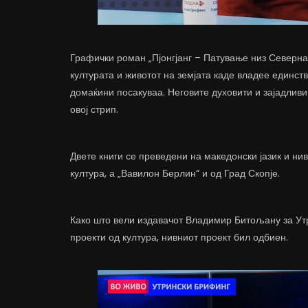
Графички роман „Пјонгјанг – Патување низ Северна К
културата и животот на земјата каде владее единст
домаќини посакуваа. Неговите духовити и зајадливи
овој стрип.
Двете книги се преведени на македонски јазик и н
култура, а „Вавилон Берлин“ и од Град Скопје.
Како што вели издавачот Владимир Битољану за Утр
проекти од култура, нивниот проект бил одбиен.