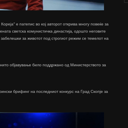
ореја“ е патепис во кој авторот открива многу повеќе за
вената светска комунистичка династија, одошто неговите
 забелешки за животот под строгиот режим се темелот на
ивнито објавување било поддржано од Министерството за
ински брифинг на последниот конкурс на Град Скопје за