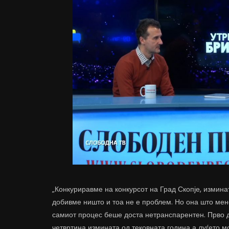
„Конкуриравме на конкурсот на Град Скопје, измина
добивме ништо и тоа не е проблем. Но она што мен
самиот процес беше доста нетранспарентен. Прво да
четвртина измината од тековната година а луѓето мо