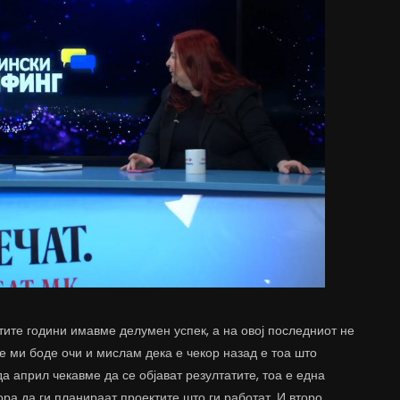
тите години имавме делумен успек, а на овој последниот не
е ми боде очи и мислам дека е чекор назад е тоа што
 април чекавме да се објават резултатите, тоа е една
ра да ги планираат проектите што ги работат. И второ,