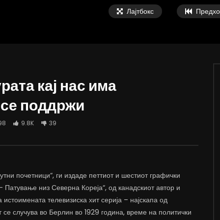
Лајтбокс
Предхо
рата кај нас има
 се поддржи
ки: Мала, паметна и
Тодоров: Компромис не е дали пост
на држава треба да се
или не постои македонскиот јазик,
98
9.8K
39
 мобилност на работна сила
компромис е како се претставуваат
соседите во учебниците
 ВАРОШЛИЈА
ДАМЈАН ВАРОШЛИЈА
 2022
ЈУНИ 30, 2022
7K
12.4K
8
0
1.3K
2K
32
оутни почетници“, ги издаде петтиот и шестиот графички
– Патување низ Северна Кореја“, од канадскиот автор и
 истоимената телевизиска хит серија – најскапа од
т се случува во Берлин во 1929 година, време на политички