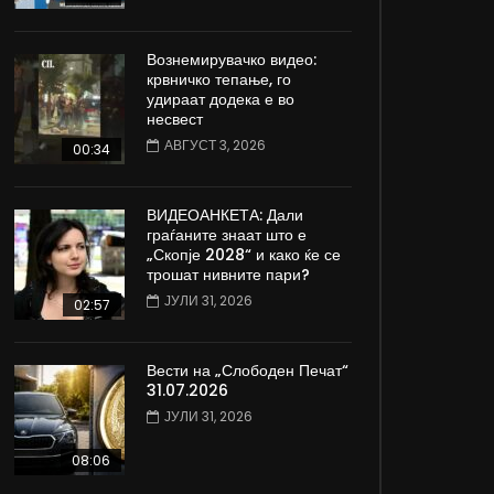
Вознемирувачко видео:
крвничко тепање, го
удираат додека е во
несвест
АВГУСТ 3, 2026
00:34
ВИДЕОАНКЕТА: Дали
граѓаните знаат што е
„Скопје 2028“ и како ќе се
трошат нивните пари?
ЈУЛИ 31, 2026
02:57
Вести на „Слободен Печат“
31.07.2026
ЈУЛИ 31, 2026
08:06