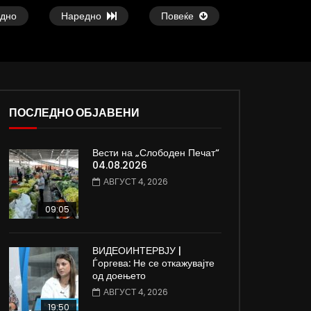
дно
Наредно
Повеќе
ПОСЛЕДНО ОБЈАВЕНИ
Вести на „Слободен Печат“
ои
Атовска од Киев, Украина: Нема
Славчо најавува сон
04.08.2026
изгледи за брзо завршување на
топло време со тем
АВГУСТ 4, 2026
војната
степени
ДАМЈАН ВАРОШЛИЈА
ДАМЈАН ВАРОШЛИЈ
09:05
ЈУНИ 30, 2022
ЈУНИ 30, 2022
0
819
3.3K
185
0
604
9.3K
ВИДЕОИНТЕРВЈУ |
Ѓоргева: Не се откажувајте
од доењето
АВГУСТ 4, 2026
19:50