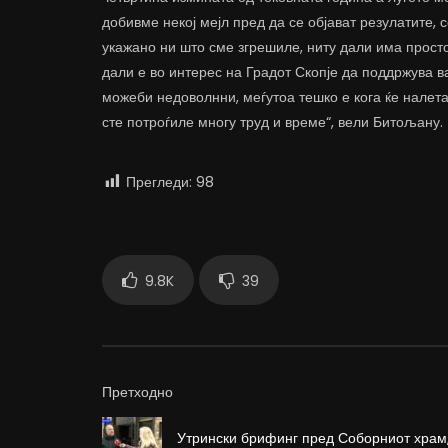
добивме некој мејл пред да се објават резулатите, 
укажано ни што сме згрешиле, ниту дали има прост
дали е во интерес на Градот Скопје да поддржува ва
можеби недоволнни, меѓутоа тешко е кога ќе налета
сте потроѓиле многу труд и време“, вели Битољану.
Прегледи:
98
9.8K
39
Претходно
Утрински брифинг пред Соборниот храм