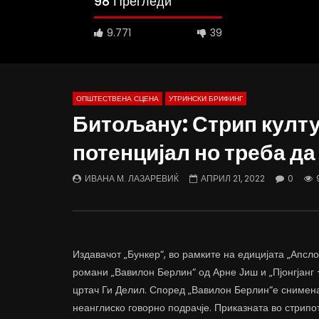
98 Прегледи
9.771
39
ОПШТЕСТВЕНА СЦЕНА
УТРИНСКИ БРИФИНГ
Битољану: Стрип култу
потенцијал но треба да
Д-р Беговиќ: Обуката на лекарите
Деспотовс
трае предолго за да дозволиме лесно
флексибил
ИВАНА М. ЛАЗАРЕВИЌ
АПРИЛ 21, 2022
0
да го губиме стручниот кадар
отвори за
ДАМЈАН ВАРОШЛИЈА
ДАМЈАН
ЈУНИ 30, 2022
ЈУНИ 30,
0
2.6K
6.9K
122
0
1.
Издавачот „Бункер“, во рамките на едицијата „Апсл
романи „Вавилон Берлин“ од Арне Јиш и „Пјонгјанг 
цртач Ги Делил. Според „Вавилон Берлин“е снимена
неанглиско говорно подрачје. Приказната во стрипо