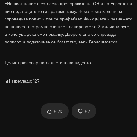
-Нашиот попис е согласно препораките на ОН и на Евростат и
ние податоците ќе ги пратиме таму. Нема земја каде не се
спроведува попис и тие се прифаќаат. Функцијата и значењето
на пописот е огромна оти ние планиравме за 2 милиони луѓе,
а излегува дека сме помалку. Добро е што се спроведе
пописот, а податоците се богатство, вели Герасимовски.
Целиот разговор погледнете го во видеото
Прегледи:
127
6.7K
67