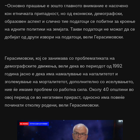
-Основно прашање е зошто главното внимание е насочено
кон етничката припадност, но од еконмски, демографски,
образовен аспект и слично тие податоци се побитни за кроење
на идните политики на земјата. Такви податоци не можат да се
добијат од други извори на податоци, вели Герасимовски.
Герасимовски, кој се занимава со проблематиката на
демографските движења, вели дека во периодот од 1992
година јасно е дека има намалување на наталитетот и
зголемување на морталитетот, дополнително со иселувањето,
ние ќе имаме проблем со работна сила. Околу 40 општини во
овој период се во негативен прираст, односно има повеќе
починати отколку родени, вели Герасимовски.