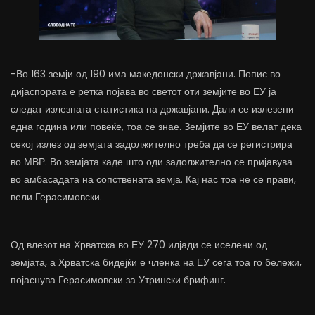
-Во 163 земји од 190 има македонски државјани. Попис во
дијаспората е ретка појава во светот оти земјите во ЕУ ја
следат излезната статистика на државјани. Дали се излезени
една година или повеќе, тоа се знае. Земјите во ЕУ велат дека
секој излез од земјата задолжително треба да се регистрира
во МВР. Во земјата каде што оди задолжително се пријавува
во амбасадата на сопствената земја. Кај нас тоа не се прави,
вели Герасимовски.
Од влезот на Хрватска во ЕУ 270 илјади се иселени од
земјата, а Хрватска бидејќи е членка на ЕУ сега тоа го бележи,
појаснува Герасимовски за Утрински брифинг.