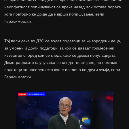
неопфатност попишувачот се враќа назад или остава порака
кога повторно ќе дојде да изврши попишување, вели
Герасимовски.
Тој вели дека во ДЗС се водат податоци за живородени деца,
за умрени и други податоци, за кои се даваат тримесечни
извештаи според кои се гледа како се движи популацијата.
Демографските случувања се следат постојано, но немаме
податоци за населението кое е иселено во други земји, вели
Герасимовски.