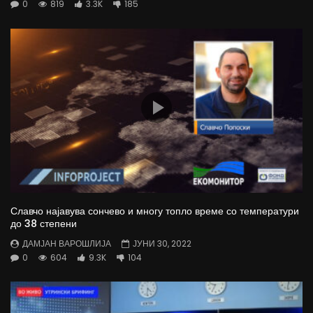
0
819
3.3K
185
Славчо најавува сончево и многу топло време со температури
до 38 степени
ДАМЈАН ВАРОШЛИЈА
ЈУНИ 30, 2022
0
604
9.3K
104