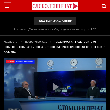
ПОСЛЕДНО ОБЈАВЕНИ
Арсовски: „Се вариме како жаби, додека сме надвор од ЕУ“
Насловна
Добро утро за...
Герасимовски: Податоците од
пописот ја креираат иднината – според нив се планираат сите државни
политики