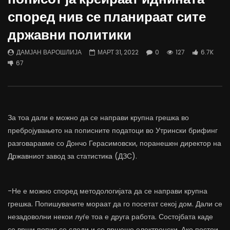
Д-р Беговиќ: Обуката на лекарите
Деспотовски: Мала, па
според нив се планираат сите
трае предолго за да дозволиме лесно
флексибилна држава тр
да го губиме стручниот кадар
отвори за мобилност н
државни политики
ДАМЈАН ВАРОШЛИЈА
ДАМЈАН ВАРОШЛИЈА
ЈУНИ 30, 2022
ЈУНИ 30, 2022
ДАМЈАН ВАРОШЛИЈА
МАРТ 31, 2022
0
127
6.7K
0
2.6K
6.9K
122
0
1.7K
12.4K
67
За тоа дали е можно да се направи крупна грешка во
пребројувањето на пописните податоци во Утрински брифинг
разговаравме со Дончо Герасимовски, поранешен директор на
Државниот завод за статистика (ДЗС).
-Не е можно според методологијата да се направи крупна
грешка. Попишувачите мораат да го посетат секој дом. Дали се
незадоволни некои луѓе тоа е друга работа. Состојбата каде
се врши попис се следи и се вршеше електронски. Ако постои