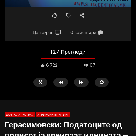
Цел екран
0 Коментари
127 Прегледи
6.722
67
ДОБРО УТРО ЗА...
УТРИНСКИ БРИФИНГ
Герасимовски: Податоците од
пописот ја креираат иднината –