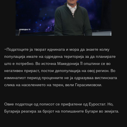
-Податоците ја творат иднината и мора да знаете колку
популација имате на одредена територија за да планирате
што е потребно. Во источна Македонија 11 општини се во
негативен прираст, постои депопулација на овој регион. Во
изминатиот период проценките не ја одразуваа вистинската
слика на населението на терен, вели Герасимовски.
Овие податоци од пописот се прифатени од Еуростат. Но,
Бугарија реагира за бројот на попишаните Бугари во земјата.