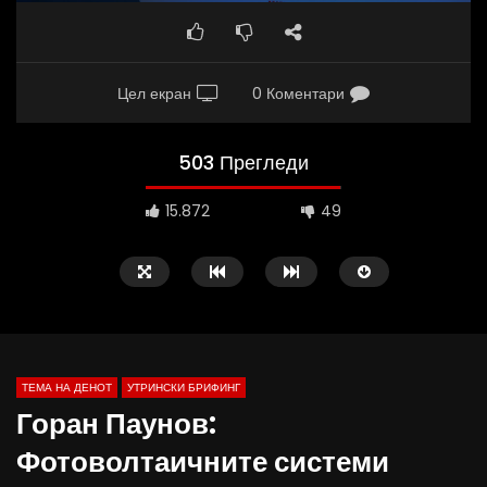
Цел екран
0 Коментари
503 Прегледи
15.872
49
ТЕМА НА ДЕНОТ
УТРИНСКИ БРИФИНГ
Горан Паунов:
Фотоволтаичните системи
Д-р Беговиќ: Обуката на лекарите
Деспотовски: Мала, па