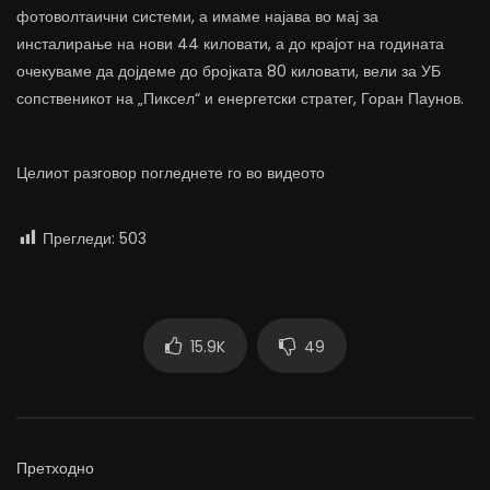
фотоволтаични системи, а имаме најава во мај за
инсталирање на нови 44 киловати, а до крајот на годината
очекуваме да дојдеме до бројката 80 киловати, вели за УБ
сопственикот на „Пиксел“ и енергетски стратег, Горан Паунов.
Целиот разговор погледнете го во видеото
Прегледи:
503
15.9K
49
Претходно