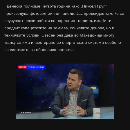
-Денеска полниме четврта година како „Пиксел Груп“
произведува фотоволтаични панели. Јас предвидов како ќе се
случуваат некои работи во наредниот период, имајќи ги
предвит капацитетите на земјава, сончевите денови, но и
техничките услови. Свесен бев дека во Македонија многу
малку се има инвестирано во енергетските системи особено
во системите за обновлива енергија.