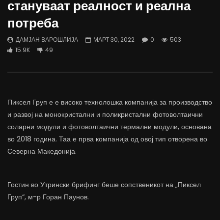
стануваат реалност и реална
трае предолго за да дозволиме лесно
флексибилна држава тр
да го губиме стручниот кадар
отвори за мобилност н
потреба
ДАМЈАН ВАРОШЛИЈА
ДАМЈАН ВАРОШЛИЈА
ЈУНИ 30, 2022
ЈУНИ 30, 2022
ДАМЈАН ВАРОШЛИЈА
МАРТ 30, 2022
0
503
0
2.6K
6.9K
122
0
1.7K
12.4K
15.9K
49
Пиксел Груп е е високо технолошка компанија за производство
и развој на монокристални и поликристални фотоволтаични
соларни модули и фотоволтаични термални модули, основана
во 2018 година. Таа е прва компанија од овој тип отворена во
Северна Македонија.
Гостин во Утрински брифинг беше сопственикот на „Пиксел
Груп“, м-р Горан Паунов.