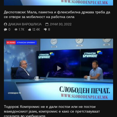
Деспотовски: Мала, паметна и флексибилна држава треба да
се отвори за мобилност на работна сила
ДАМЈАН ВАРОШЛИЈА
ЈУНИ 30, 2022
0
1.7K
12.4K
8
Тодоров: Компромис не е дали постои или не постои
македонскиот јазик, компромис е како се претставуваат
соседите во учебниците