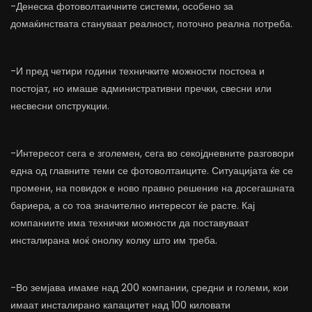
-Денеска фотоволтаичните системи, особено за
домаќинствата стануваат реалност, поточно реална потреба.
-И пред четири години техничките можности постоеа и
постојат, но имаше административни пречки, свесни или
несвесни опструкции.
-Интересот сега е зголемен, сега во секојдневните разговори
една од главните теми се фотоволтаиците. Ситуацијата ќе се
промени, на повидок е ново правно решение на досегашната
бариера, а со тоа значително интересот ќе расте. Кај
компаниите има технички можности да поставуваат
инсталирана моќ онолку колку што им треба.
-Во земјава имаме над 200 компании, средни и големи, кои
имаат инсталирано капацитет над 100 киловати