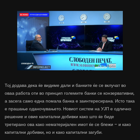
Тој додава дека ќе видиме дали и банките ќе се вклучат во
оваа работа оти во принцип големите банки се конзервативни,
а засега само една помала банка е заинтересирана. Исто така
е прашање оданочувањето. Новиот систем на УЈП е одлично
решение и овие капитални добивки како што ќе биде
третирано ова како нематеријален имот ќе се блежи – и како
капитални добивки, но и како капитални загуби.