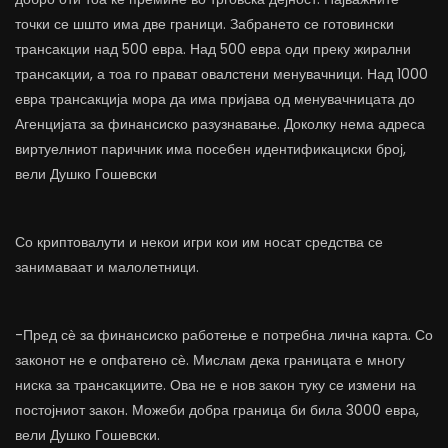
точки се шшто има две граници. Забрането се готовински
трансакции над 500 евра. Над 500 евра оди преку жирални
трансакции, а тоа го прават овалстени менувачници. Над 1000
евра трансакција мора да има пријава од менувачницата до
Агенцијата за финансиско разузнавање. Доколку нема адреса
виртуелниот паричник има посебен идентификациски број,
вели Душко Гошевски
Со криптовалути и некои игри кои им носат средства се
занимаваат и малолетници.
-Пред сѐ за финансиско работење е потребна лична карта. Со
законот не е опфатено сѐ. Мислам дека границата е многу
ниска за трансакциите. Ова не е нов закон туку се измени на
постојниот закон. Можеби добра граница би била 3000 евра,
вели Душко Гошевски.