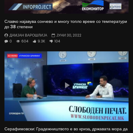
Славчо најавува сончево и многу топло време со температури
до 38 степени
ДАМЈАН ВАРОШЛИЈА
ЈУНИ 30, 2022
0
604
9.3K
104
Серафимовски: Градежништвото е во криза, државата мора да