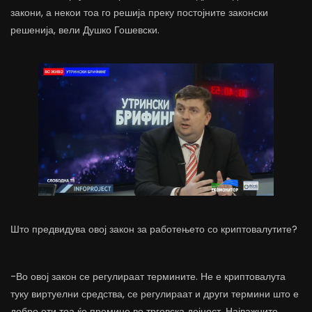
закони, а некои тоа го решија преку постојните законски
решенија, вели Душко Гошевски.
Што предвидува овој закон за работењето со криптовалутите?
-Во овој закон се регулираат термините. Не е криптовалута
туку виртуелни средства, се регулираат и други термини што е
добро оти тоа ќе премине во трговска дејност. Најважните