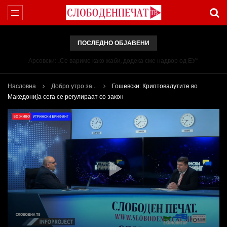
ПОСЛЕДНО ОБЈАВЕНИ
Арсовски: „Се вариме како жаби, додека сме надвор од ЕУ“
Насловна
Добро утро за...
Гошевски: Криптовалутите во
Македонија сега се регулираат со закон