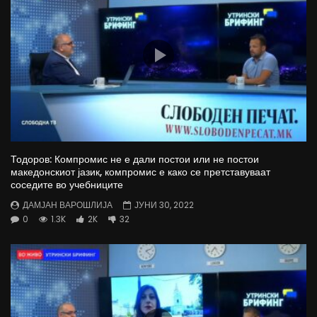
Тодоров: Компромис не е дали постои или не постои
македонскиот јазик, компромис е како се претставуваат
соседите во учебниците
ДАМЈАН ВАРОШЛИЈА
ЈУНИ 30, 2022
0
1.3K
2K
32