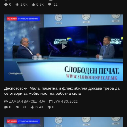
0
2.6K
6.9K
122
Деспотовски: Мала, паметна и флексибилна држава треба да
се отвори за мобилност на работна сила
ДАМЈАН ВАРОШЛИЈА
ЈУНИ 30, 2022
0
1.7K
12.4K
8