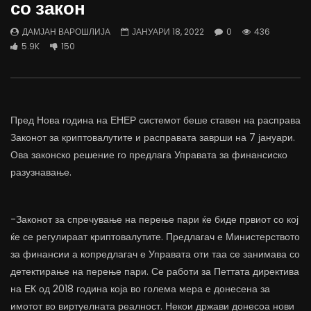
со закон
трае предолго за да дозволиме лесно
флексибилна држава тр
да го губиме стручниот кадар
отвори за мобилност н
ДАМЈАН ВАРОШЛИЈА
ЈАНУАРИ 18, 2022
0
436
ДАМЈАН ВАРОШЛИЈА
ДАМЈАН ВАРОШЛИЈА
5.9K
150
ЈУНИ 30, 2022
ЈУНИ 30, 2022
0
2.6K
6.9K
122
0
1.7K
12.4K
Пред Нова година на ЕНЕР системот беше ставен на расправа
Законот за криптовалутите и расправата заврши на 7 јануари.
Ова законско решение го предлага Управата за финансиско
разузнавање.
-Законот за спречување на перење пари ќе биде првиот со кој
ќе се регулираат криптовалутите. Предлагач е Министерството
за финансии а копредлагач е Управата оти таа се занимава со
детектирање на перење пари. Се работи за Петтата директива
на ЕК од 2018 година која во голема мера е донесена за
имотот во виртуелната реалност. Некои држави донесоа нови