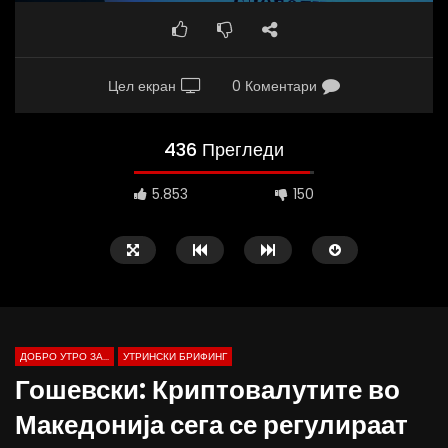
Цел екран
0 Коментари
436 Прегледи
5.853
150
ДОБРО УТРО ЗА...
УТРИНСКИ БРИФИНГ
Гошевски: Криптовалутите во
Македонија сега се регулираат
Д-р Беговиќ: Обуката на лекарите
Деспотовски: Мала, па