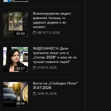
Вознемирувачко видео:
крвничко тепање, го
удираат додека е во
несвест
АВГУСТ 3, 2026
00:34
ВИДЕОАНКЕТА: Дали
граѓаните знаат што е
„Скопје 2028“ и како ќе се
трошат нивните пари?
ЈУЛИ 31, 2026
02:57
Вести на „Слободен Печат“
31.07.2026
ЈУЛИ 31, 2026
08:06