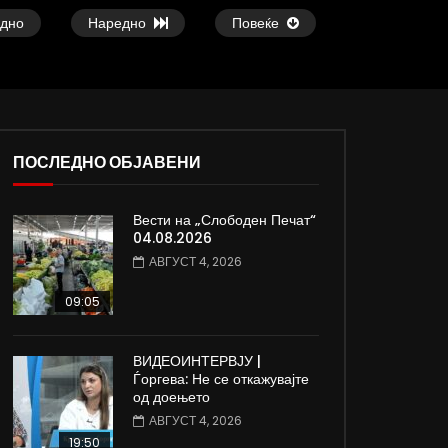
дно
Наредно
Повеќе
ПОСЛЕДНО ОБЈАВЕНИ
Вести на „Слободен Печат“
ои
Атовска од Киев, Украина: Нема
Славчо најавува сон
04.08.2026
изгледи за брзо завршување на
топло време со тем
АВГУСТ 4, 2026
војната
степени
ДАМЈАН ВАРОШЛИЈА
ДАМЈАН ВАРОШЛИЈ
09:05
ЈУНИ 30, 2022
ЈУНИ 30, 2022
0
819
3.3K
185
0
604
9.3K
ВИДЕОИНТЕРВЈУ |
Ѓоргева: Не се откажувајте
од доењето
АВГУСТ 4, 2026
19:50