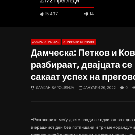
2.172 Прегледи
15.437
14
ДОБРО УТРО ЗА...
УТРИНСКИ БРИФИНГ
Дамческа: Петков и Ко
разбираат, двајцата се
Д-р Беговиќ: Обуката на лекарите
Деспотовс
сакаат успех на прегов
трае предолго за да дозволиме лесно
флексибил
да го губиме стручниот кадар
отвори за
ДАМЈАН ВАРОШЛИЈА
ДАМЈАН
ДАМЈАН ВАРОШЛИЈА
ЈАНУАРИ 26, 2022
0
ЈУНИ 30, 2022
ЈУНИ 30,
0
2.6K
6.9K
122
0
1.
-Разговорите меѓу двете влади се одвиваа во една 
вчерашниот ден беа потпишани и три меморандуми 
македонско-бугарските односи, исчекор напред, нешт