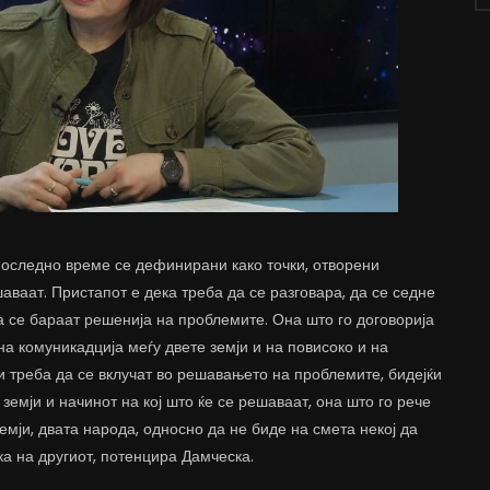
 последно време се дефинирани како точки, отворени
аваат. Пристапот е дека треба да се разговара, да се седне
а се бараат решенија на проблемите. Она што го договорија
а комуникадција меѓу двете земји и на повисоко и на
ти треба да се вклучат во решавањето на проблемите, бидејќи
емји и начинот на кој што ќе се решаваат, она што го рече
земји, двата народа, односно да не биде на смета некој да
тка на другиот, потенцира Дамческа.