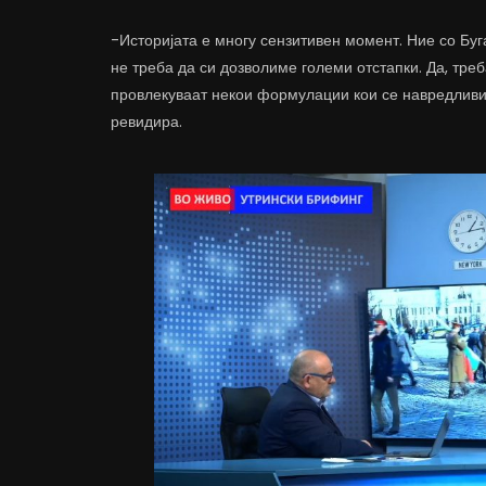
-Историјата е многу сензитивен момент. Ние со Буг
не треба да си дозволиме големи отстапки. Да, тре
провлекуваат некои формулации кои се навредливи 
ревидира.