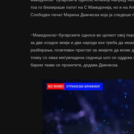
тоа го блокираше патот на С Македонија, но и на А
Слободен печат Марина Дамческа која ја следеше п
-Македонско-бугарските односи во целиот овој пери
за две оседни земји и два народи кои треба да има
разбирање, позитивен пристап за земјите да може д
токму со оваа меѓувладина седница што се оддржа 
барем такви се проектите, додава Дамческа.