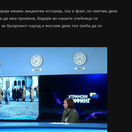
арија имаме заедничка историја, тоа е факт, но сметам дека
ба да има промени, бидејќи во нашите учебници се
за бугарскиот народ и мислам дека тоа треба да се