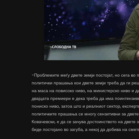
-Проблемите меѓу двете земји постојат, но сега во
политички прашања кои двете земји треба да ги реш
на маса на повисоко ниво, на министерско ниво и д
двајцата премиери е дека треба да има поинтензивн
пониско ниво, затоа што и реалниот сектор, експер
политичките прашања се многу сензитивни за двете з
Ковачевски, е да се зачува достоинството на двете 
биде постојано во загуба, а некој да добива на сме