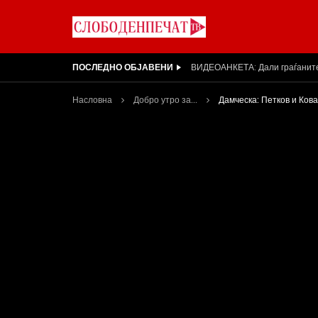
ПОСЛЕДНО ОБЈАВЕНИ
Вести на „Слободен Печат“ 31
Насловна
Добро утро за...
Дамческа: Петков и Кова