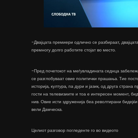
-Двајцата премиери одлично се разбираат, двајцата
премногу долго работите стојат во место.
-Пред почетокот на меѓувладината седнца забележ
се разглобуваат овие политички прашања. Тие посто
историја, култура, па дури и јазик, од друга стран
гости на телевизиите и тоа е интересен момент, бид
нив. Овие исти здруженија беа револтирани бидејќи 
вели Дамческа.
Целиот разговор погледенте го во видеото