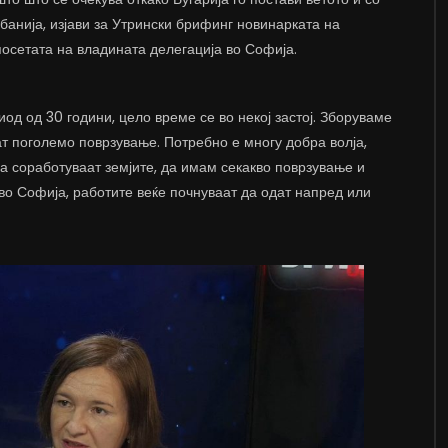
лбанија, изјави за Утрински брифинг новинарката на
осетата на владината делегација во Софија.
од од 30 години, цело време се во некој застој. Зборуваме
ат поголемо поврзување. Потребно е многу добра волја,
а соработуваат земјите, да имам секакво поврзување и
во Софија, работите веќе почнуваат да одат напред или