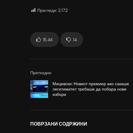
Прегледи:
2.172
15.4K
14
Претходно
Мицевски: Новиот премиер ако сакаше
легитимитет требаше да побара нови
избори
ПОВРЗАНИ СОДРЖИНИ