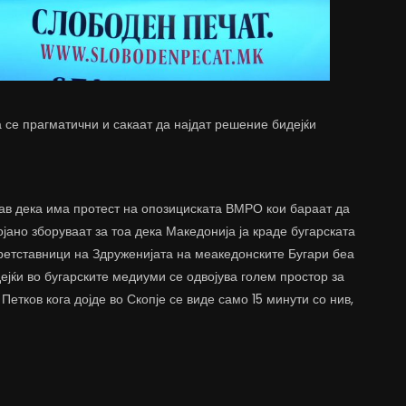
 се прагматични и сакаат да најдат решение бидејќи
ав дека има протест на опозициската ВМРО кои бараат да
јано зборуваат за тоа дека Македонија ја краде бугарската
а претставници на Здруженијата на меакедонските Бугари беа
ејќи во бугарските медиуми се одвојува голем простор за
Петков кога дојде во Скопје се виде само 15 минути со нив,