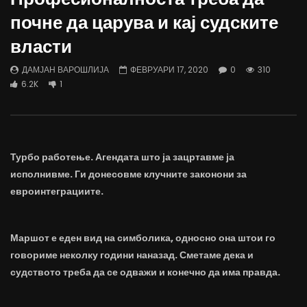
Д-р Беговиќ: Обуката на лекарите
Деспотовски: Мала, па
почне да царува и кај судските
трае предолго за да дозволиме лесно
флексибилна држава тр
да го губиме стручниот кадар
отвори за мобилност н
власти
ДАМЈАН ВАРОШЛИЈА
ДАМЈАН ВАРОШЛИЈА
ЈУНИ 30, 2022
ЈУНИ 30, 2022
ДАМЈАН ВАРОШЛИЈА
ФЕВРУАРИ 17, 2020
0
310
0
2.6K
6.9K
122
0
1.7K
12.4K
6.2K
1
Турбо работење. Агендата што ја зацртавме ја
исполнивме. Ги донесовме клучните законони за
евроинтеграциите.
Маршот е еден вид на симболика, односно она штои го
говориме неколку години наназад. Сметаме дека и
судството треба да се одважи и конечно да има правда.