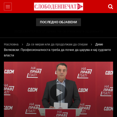
ПОСЛЕДНО ОБЈАВЕНИ
ВИДЕОИНТЕРВЈУ | Ѓоргева: Не се откажувајте од доењето
Насловна
Да се мијам или да продолжам да спијам
Диме
Велковски: Професионалноста треба да почне да царува и кај судските
власти