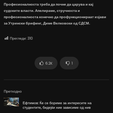
Професионалноста треба да почне да царува и кај
судските власти. Апелираме, стручноста и
професионалноста конечно да профункционираат изјави
за Утрински брифинг, Диме Велковски од СДСМ.
Прегледи:
310
6.2K
1
Претходно
Ефтимов: Ќе се бориме за интересите на
студентите, бидејќи ние зависиме од нив