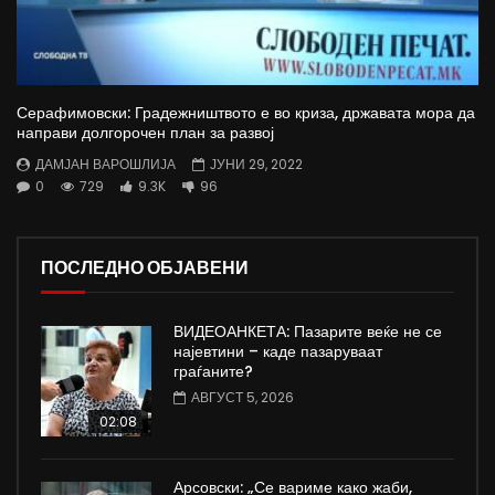
Серафимовски: Градежништвото е во криза, државата мора да
направи долгорочен план за развој
ДАМЈАН ВАРОШЛИЈА
ЈУНИ 29, 2022
0
729
9.3K
96
ПОСЛЕДНО ОБЈАВЕНИ
ВИДЕОАНКЕТА: Пазарите веќе не се
најевтини – каде пазаруваат
граѓаните?
АВГУСТ 5, 2026
02:08
Арсовски: „Се вариме како жаби,