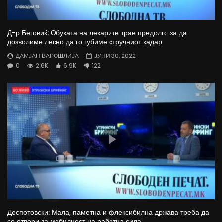
Д-р Беговиќ: Обуката на лекарите трае предолго за да
дозволиме лесно да го губиме стручниот кадар
ДАМЈАН ВАРОШЛИЈА
ЈУНИ 30, 2022
0
2.6K
6.9K
122
Деспотовски: Мала, паметна и флексибилна држава треба да
се отвори за мобилност на работна сила