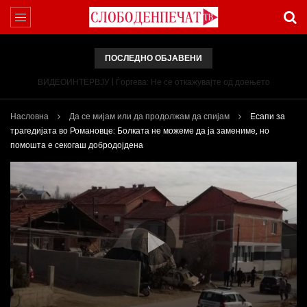
ПОСЛЕДНО ОБЈАВЕНИ
ВИДЕОИНТЕРВЈУ | Ѓоргева: Не се откажувајте од доењето
Насловна
Да се мијам или да продолжам да спијам
Есапи за
трагедијата во Романовце: Болката не можеме да ја замениме, но
помошта е секогаш добродојдена