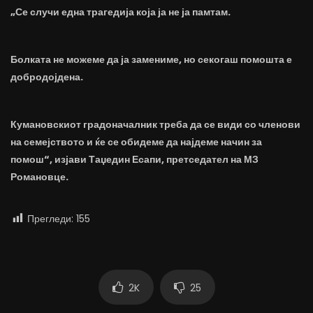
„Се случи една трагедија која ја не ја памтам.
Болката не можеме да ја замениме, но секогаш помошта е
добродојдена.
Кумановскиот градоначалник треба да се види со членови
на семејството и ќе се обидеме да најдеме начин за
помош“, изјави Таџедин Есапи, претседател на МЗ
Романовце.
Прегледи:
155
2K
25