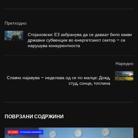
Претходно
Стојановски: ЕЗ забранува да се даваат било какви
државни субвенции во енергетскиот сектор – се
нарушува конкурентноста
Наредно
Славчо најавува – неделава од се по малце: Дожд,
студ, сонце, топлина
ПОВРЗАНИ СОДРЖИНИ