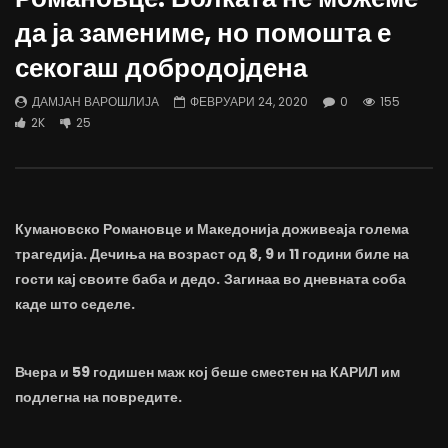
Д-р Беговиќ: Обуката на лекарите
Деспотовски: Мала, па
да ја замениме, но помошта е
трае предолго за да дозволиме лесно
флексибилна држава тр
да го губиме стручниот кадар
отвори за мобилност н
секогаш добродојдена
ДАМЈАН ВАРОШЛИЈА
ДАМЈАН ВАРОШЛИЈА
ЈУНИ 30, 2022
ЈУНИ 30, 2022
ДАМЈАН ВАРОШЛИЈА
ФЕВРУАРИ 24, 2020
0
155
0
2.6K
6.9K
122
0
1.7K
12.4K
2K
25
Кумановско Романовце и Македонија доживеаја голема
трагедија. Дечиња на возраст од 8, 9 и 11 години биле на
гости кај своите баба и дедо.
Загинаа во дневната соба
каде што седеле.
Вчера и 59 годишен маж кој беше сместен на КАРИЛ им
подлегна на повредите.