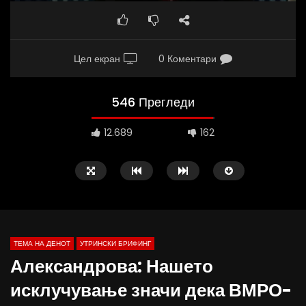
Цел екран
0 Коментари
546 Прегледи
12.689
162
ТЕМА НА ДЕНОТ
УТРИНСКИ БРИФИНГ
Александрова: Нашето
исклучување значи дека ВМРО-
Д-р Беговиќ: Обуката на лекарите
Деспотовски: Мала, па