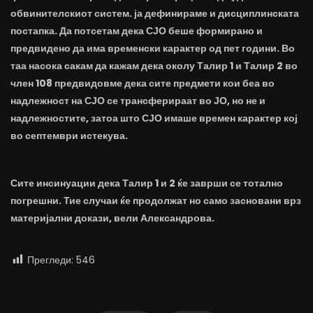
обвинителскиот систем. ја дефинираме и дисциплинската
постапка. Да потсетам дека СЈО беше формирано и
предвидено да има временски карактер од пет години. Во
таа насока сакам да кажам дека околу Талир 1 и Талир 2 во
член 108 предвидовме дека сите предмети кои беа во
надлежност на СЈО се трансферираат во ЈО, но не и
надлежностите, затоа што СЈО имаше времен карактер кој
во септември истекува.
Сите инсинуации дека Талир 1 и 2 ќе заврши се тотално
погрешни. Тие случаи ќе продолжат но само засновани врз
материјални докази, вели Александрова.
Прегледи:
546