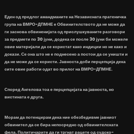
Еден од предлог амандманите на Независната пратеничка
група на ВМРО-ДПМНЕ е Обвинителството да не може да
ги заснова обвиненијата од прислушкуваните разговори
за предмети по 30 јуни, додека се после 30 јуни би можеле
овие материјали да се користат како индиции но не како и
докази. Се она што не е поднесено а постои да се уништи и
да не може да се користи. Јавноста доби перцепција дека
сите овие работи одат во прилог на ВМРО-ДПМНЕ.
Според Ангелова тоа е перцепцијата на јавноста, но
вистината е друга.
Морам да потенцирам дека ние обезбедивме јавниот
обвинител да се бира непосредно од обвинителската
фела. Политичарите да ги тргнат рацете од судско-