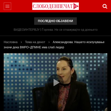
ПОСЛЕДНО ОБЈАВЕНИ
ВИДЕОИНТЕРВЈУ | Ѓоргева: Не се откажувајте од доењето
Насловна
Тема на денот
Александрова: Нашето исклучување
значи дека ВМРО-ДПМНЕ има слаб лидер