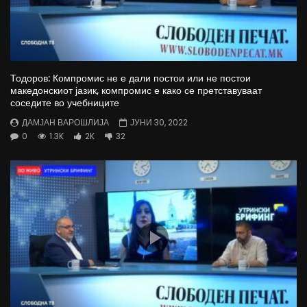
Тодоров: Компромис не е дали постои или не постои
македонскиот јазик, компромис е како се претставуваат
соседите во учебниците
ДАМЈАН ВАРОШЛИЈА
ЈУНИ 30, 2022
0
1.3K
2K
32