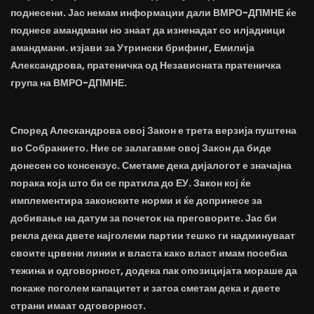
поднесени. Јас немам информации дали ВМРО-ДПМНЕ ќе
поднесе амандмани но знаат да изненадат со илјадници
амандмани. изјави за Утрински брифинг, Емилија
Александрова, пратеничка од Независната пратеничка
група на ВМРО-ДПМНЕ.
Според Алескандрова овој Закон е трета верзија пуштена
во Собранието. Ние се залагавме овој Закон да биде
донесен со консензус. Сметаме дека дијалогот е значајна
порака која што би се пратила до ЕУ. Закон кој ќе
имплементира законските норми и ќе допринесе за
добивање на датум за почеток на преговорите. Јас би
рекла дека двете најголеми партии тешко ги надминуваат
своите црвени линии и власта како власт имам посебна
тежина и одговорност, додека пак опозицијата мораше да
покаже поголем капацитет и затоа сметам дека и двете
страни имаат одговорност.