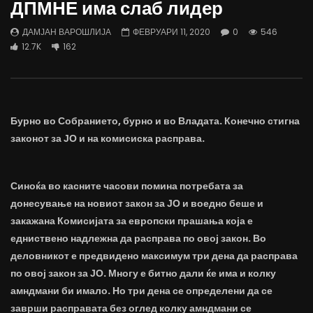
ДПМНЕ има слаб лидер
трае предолго за да дозволиме лесно
флексибилна држава тр
да го губиме стручниот кадар
отвори за мобилност н
ДАМЈАН ВАРОШЛИЈА
ФЕВРУАРИ 11, 2020
0
546
ДАМЈАН ВАРОШЛИЈА
ДАМЈАН ВАРОШЛИЈА
12.7K
162
ЈУНИ 30, 2022
ЈУНИ 30, 2022
0
2.6K
6.9K
122
0
1.7K
12.4K
Бурно во Собранието, бурно и во Владата. Конечно стигна
законот за ЈО и на комисиска расправа.
Синоќа во касните часови помина потребата за
донесување на новиот закон за ЈО и воедно беше и
закажана Комисијата за европски прашања која е
едниствено надлежна да расправа по овој закон. Во
деловникот е предвидено максимум три дена да расправа
по овој закон за ЈО. Многу е битно дали ќе има и колку
амндмани би имало. Но три дена се определени да се
заврши расправата без оглед колку амндмани се