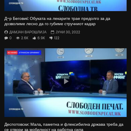
Д-р Беговиќ: Обуката на лекарите трае предолго за да
дозволиме лесно да го губиме стручниот кадар
ДАМЈАН ВАРОШЛИЈА
ЈУНИ 30, 2022
0
2.6K
6.9K
122
Деспотовски: Мала, паметна и флексибилна држава треба да
се отвори за мобилност на работна сила