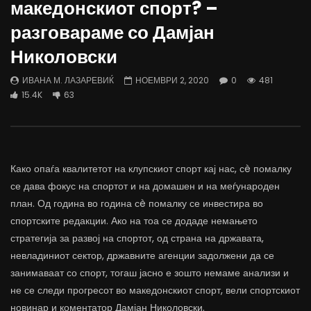
македонскиот спорт? –
трае предолго за да дозволиме лесно
флексибилна држава тр
да го губиме стручниот кадар
отвори за мобилност н
разговараме со Дамјан
ДАМЈАН ВАРОШЛИЈА
ДАМЈАН ВАРОШЛИЈА
Николовски
ЈУНИ 30, 2022
ЈУНИ 30, 2022
0
2.6K
6.9K
122
0
1.7K
12.4K
ИВАНА М. ЛАЗАРЕВИЌ
НОЕМВРИ 2, 2020
0
481
15.4K
63
Како опаѓа квалитетот на клупскиот спорт кај нас, сè помалку
се дава фокус на спортот и на домашен и на меѓународен
план. Од година во година сè помалку се инвестира во
спортските редакции. Ако на тоа се додаде немањето
стратегија за развој на спортот, од страна на државата,
невладиниот сектор, државните агенции задолжени да се
занимаваат со спорт, тогаш јасно е зошто немаме анализи и
не се следи прогресот во македонскиот спорт, вели спортскиот
новинар и коментатор Дамјан Николовски.