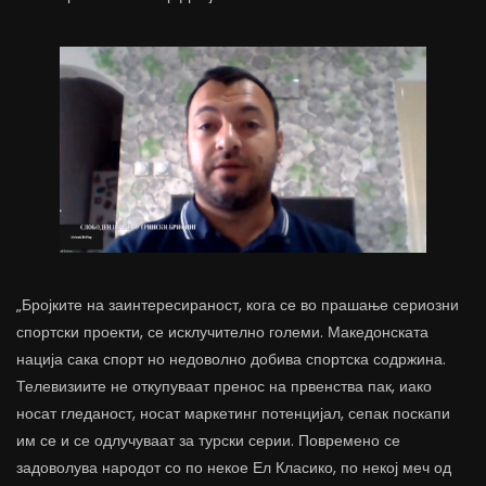
„Бројките на заинтересираност, кога се во прашање сериозни
спортски проекти, се исклучително големи. Македонската
нација сака спорт но недоволно добива спортска содржина.
Телевизиите не откупуваат пренос на првенства пак, иако
носат гледаност, носат маркетинг потенцијал, сепак поскапи
им се и се одлучуваат за турски серии. Повремено се
задоволува народот со по некое Ел Класико, по некој меч од