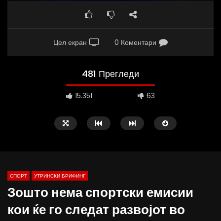
Цел екран
0 Коментари
481 Прегледи
15.351
63
СПОРТ
УТРИНСКИ БРИФИНГ
Зошто нема спортски емисии
кои ќе го следат развојот во
Д-р Беговиќ: Обуката на лекарите
Деспотовски: Мала, па