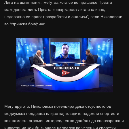
Лига на шампиони… меѓутоа кога се во прашање Првата
македонска лига, Првата кошаркарска лига и слично,
недоволно се прават разработки и анализи“, вели Николовски
во Утрински брифинг.
Меѓу другото, Николовски потенцира дека отсуството од
медиумска поддршка влијае кај младите надежни спортисти
кои наместо огромен интерес, тешко доаѓаат до спонзорства и
инвестиции кои би значеле напредок во успешни спортски