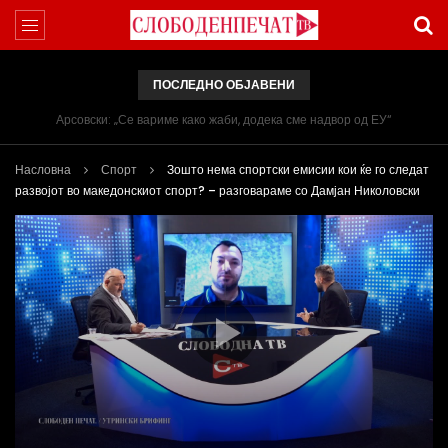
ПОСЛЕДНО ОБЈАВЕНИ
Арсовски: „Се вариме како жаби, додека сме надвор од ЕУ“
Насловна
Спорт
Зошто нема спортски емисии кои ќе го следат
развојот во македонскиот спорт? – разговараме со Дамјан Николовски