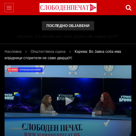
ПОСЛЕДНО ОБЈАВЕНИ
Арсовски: „Се вариме како жаби, додека сме надвор од ЕУ“
Насловна
Општествена сцена
Карева: Во Јавна соба има
илјадници сторители не само двајца￼