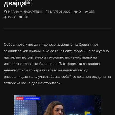
двајца￼
трае предолго за да дозволиме лесно
флексибилна држава тр
да го губиме стручниот кадар
отвори за мобилност н
ИВАНА М. ЛАЗАРЕВИЌ
МАРТ 21, 2022
0
353
ДАМЈАН ВАРОШЛИЈА
ДАМЈАН ВАРОШЛИЈА
15.7K
120
ЈУНИ 30, 2022
ЈУНИ 30, 2022
0
2.6K
6.9K
122
0
1.7K
12.4K
Собранието итно да ги донесе измените на Кривичниот
законик со кои кривично ќе се гонат сите форми на сексуално
насилство вклучително и сексуално вознемирување на
интернет е главното барање на Платформата за родова
еднаквост која го изрази своето незадоволство од
разрешницата на случајот „Јавна соба“, во која неа осудени на
затворска казна двајца сторители.