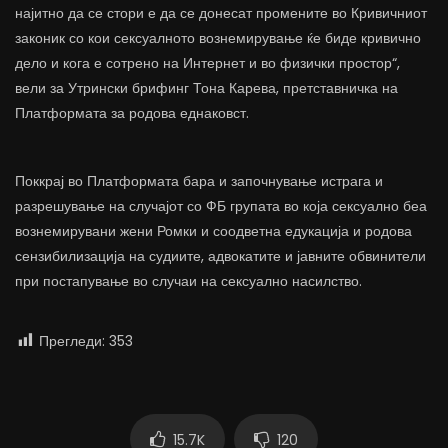
најитно да се стори е да се донесат промените во Кривичниот
законик со кои сексуалното вознемирување ќе биде кривично
дело и кога е сотрено на Интернет и во физички простор“,
вели за Утрински брифинг Тона Карева, претставничка на
Платформата за родова еднаковст.
Поккрај во Платформата бара и започнување истрага и
разрешување на случајот со ФБ групата во која сексуално беа
вознемирувани жени Ромки и соодветна едукација и родова
сензибилизација на судиите, адвокатите и јавните обвинители
при постапување во случаи на сексуално насилство.
Прегледи:
353
15.7K
120