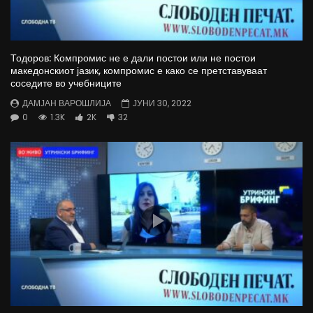
Тодоров: Компромис не е дали постои или не постои
македонскиот јазик, компромис е како се претставуваат
соседите во учебниците
ДАМЈАН ВАРОШЛИЈА
ЈУНИ 30, 2022
0
1.3K
2K
32