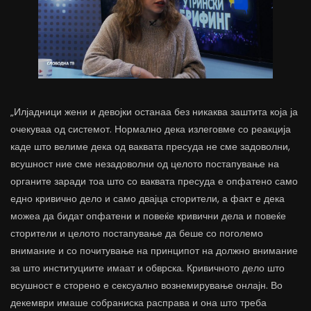
„Илјадници жени и девојки останаа без никаква заштита која ја
очекуваа од системот. Нормално дека излеговме со реакција
каде што велиме дека од ваквата пресуда не сме задоволни,
всушност ние сме незадоволни од целото постапување на
органите заради тоа што со ваквата пресуда е опфатено само
едно кривично дело и само двајца сторители, а факт е дека
можеа да бидат опфатени и повеќе кривични дела и повеќе
сторители и целото постапување да беше со поголемо
внимание и со почитување на принципот на должно внимание
за што институциите имаат и обврска. Кривичното дело што
всушност е сторено е сексуално вознемирување онлајн. Во
декември имаше собраниска расправа и она што треба