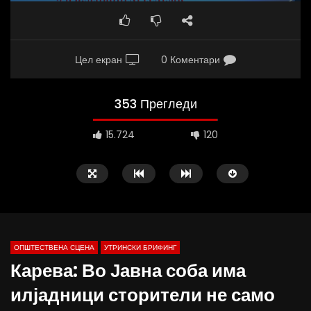
Цел екран
0 Коментари
353 Прегледи
15.724
120
ОПШТЕСТВЕНА СЦЕНА
УТРИНСКИ БРИФИНГ
Карева: Во Јавна соба има
илјадници сторители не само
Д-р Беговиќ: Обуката на лекарите
Деспотовски: Мала, па