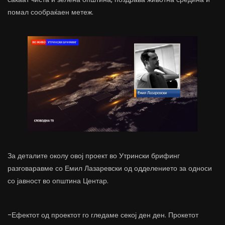
помал сообраќаен метеж.
За деталите околу овој проект во Утрински брифинг
разговаравме со Емил Лазаревски од одделението за односи
со јавност во општина Центар.
-Ефектот од проектот го гледаме секој ден ден. Прокетот