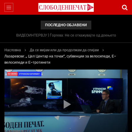
ПОСЛЕДНО ОБЈАВЕНИ
ВИДЕОИНТЕРВЈУ | Ѓоргева: Не се откажувајте од доењето
Насловна
Да се мијам или да продолжам да спијам
Лазаревски: „ Цел Центар на точак“, субвенции за велосипеди, Е-
велосипеди и Е-тротинети