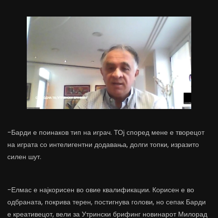
-Барди е поинаков тип на играч. ТОј според мене е творецот
на играта со интелигентни додавања, долги топки, изразито
силен шут.
-Елмас е најкорисен во овие квалификации. Корисен е во
одбраната, покрива терен, постигнува голови, но сепак Барди
е креативецот, вели за Утрински брифинг новинарот Милорад