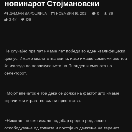
новинарот Стојмановски
трае предолго за да дозволиме лесно
флексибилна држава тр
да го губиме стручниот кадар
отвори за мобилност н
ДАМЈАН ВАРОШЛИЈА
НОЕМВРИ 16, 2021
0
39
ДАМЈАН ВАРОШЛИЈА
ДАМЈАН ВАРОШЛИЈА
3.4K
128
ЈУНИ 30, 2022
ЈУНИ 30, 2022
0
2.6K
6.9K
122
0
1.7K
12.4K
Не случајно прв пат имаме пет победи во еден квалифициски
циклус. Имаме квалитетна екипа, иако имаше сомнежи ако тоа
ќе изгледа по повлекувањето на Пнандев и смената на
селекторот.
-Мојот впечаток е тоа дека се должи на фактот што имаме
играчи кои играат во силни првентства.
-Никогаш не сме имале подобар среден ред, лесно
ослободување од топката и постојано движење на теренот.