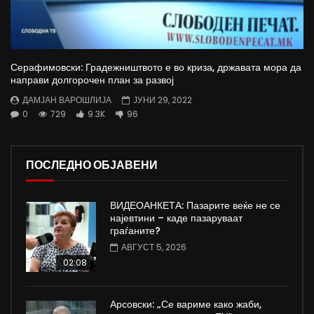
Серафимовски: Градежништвото е во криза, државата мора да
направи долгорочен план за развој
ДАМЈАН ВАРОШЛИЈА
ЈУНИ 29, 2022
0
729
9.3K
96
ПОСЛЕДНО ОБЈАВЕНИ
ВИДЕОАНКЕТА: Пазарите веќе не се
најевтини – каде пазаруваат
граѓаните?
АВГУСТ 5, 2026
02:08
Арсовски: „Се вариме како жаби,