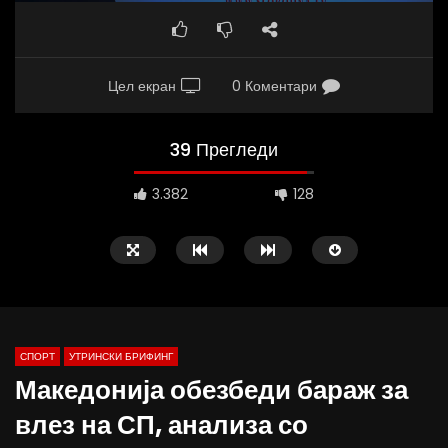
Цел екран
0 Коментари
39 Прегледи
3.382
128
СПОРТ
УТРИНСКИ БРИФИНГ
Македонија обезбеди бараж за
влез на СП, анализа со
Д-р Беговиќ: Обуката на лекарите
Деспотовски: Мала, па