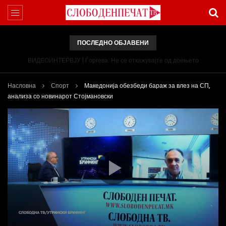
ПОСЛЕДНО ОБЈАВЕНИ
ВИДЕОИНТЕРВЈУ | Ѓоргева: Не се откажувајте од доењето
Насловна
Спорт
Македонија обезбеди бараж за влез на СП,
анализа со новинарот Стојмановски