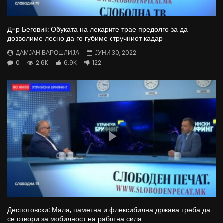
Д-р Беговиќ: Обуката на лекарите трае предолго за да
дозволиме лесно да го губиме стручниот кадар
ДАМЈАН ВАРОШЛИЈА
ЈУНИ 30, 2022
0
2.6K
6.9K
122
Деспотовски: Мала, паметна и флексибилна држава треба да
се отвори за мобилност на работна сила